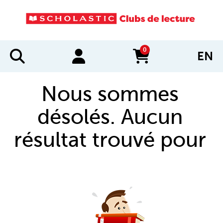
0
EN
items in cart
Nous sommes
désolés. Aucun
résultat trouvé pour