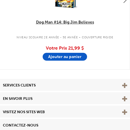
Dog Man #14: Big Jim Believes
.
NIVEAU SCOLAIRE 2E ANNÉE - 5E ANNÉE
COUVERTURE RIGIDE
Votre Prix
21,99 $
Ajouter au panier
Affi
SERVICES CLIENTS
Vie
EN SAVOIR PLUS
Affi
VISITEZ NOS SITES WEB
CONTACTEZ-NOUS