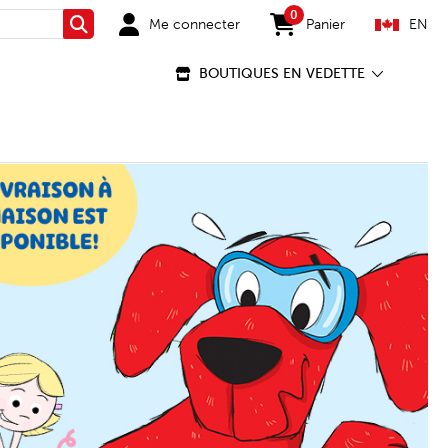
0
Me connecter
Panier
EN
Rechercher
items in cart
BOUTIQUES EN VEDETTE