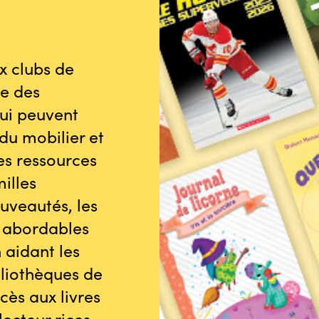
x clubs de
e des
ui peuvent
du mobilier et
es ressources
milles
ouveautés, les
s abordables
 aidant les
bliothèques de
cès aux livres
lecteur·rices.