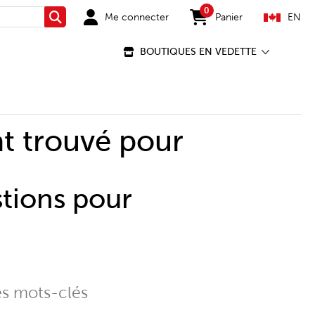
0
Me connecter
Panier
EN
Rechercher
items in cart
BOUTIQUES EN VEDETTE
t trouvé pour
stions pour
es mots-clés