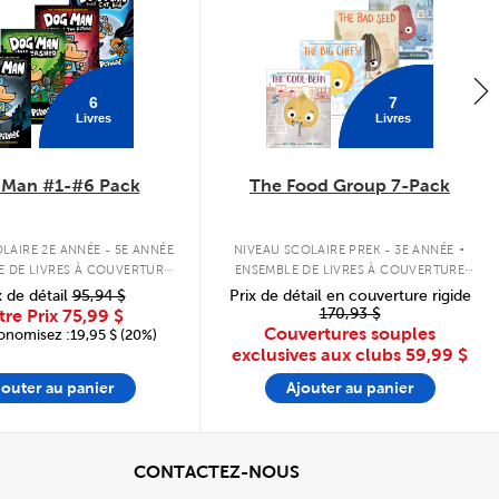
6
7
Livres
Livres
 Man #1-#6 Pack
The Food Group 7-Pack
.
LAIRE 2E ANNÉE - 5E ANNÉE
NIVEAU SCOLAIRE PREK - 3E ANNÉE
E DE LIVRES À COUVERTURE
ENSEMBLE DE LIVRES À COUVERTURE
RIGIDE
SOUPLE
x de détail
95,94 $
Prix de détail en couverture rigide
170,93 $
tre Prix
75,99 $
Couvertures souples
onomisez :19,95 $ (20%)
exclusives aux clubs
59,99 $
jouter au panier
Ajouter au panier
cher
View
CONTACTEZ-NOUS