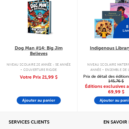
8
Livr
Dog Man #14: Big Jim
Indigenous Librar
Believes
.
.
NIVEAU SCOLAIRE 2E ANNÉE - 5E ANNÉE
NIVEAU SCOLAIRE MATERN
COUVERTURE RIGIDE
ANNÉE
ENSEMBLE DE L
COUVERTURE SOU
Prix de détail des édition
Votre Prix
21,99 $
145,76 $
Éditions exclusives 
69,99 $
Ajouter au panier
Ajouter au pani
Afficher
SERVICES CLIENTS
EN SAVOIR