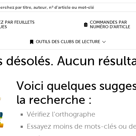
H
n we help you find?
Z PAR FEUILLETS
COMMANDES PAR
UES
NUMÉRO D’ARTICLE
OUTILS DES CLUBS DE LECTURE
désolés. Aucun résulta
Voici quelques sugge
la recherche :
Vérifiez l'orthographe
Essayez moins de mots-clés ou d