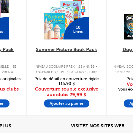
10
es
Livres
y Pack
Summer Picture Book Pack
Dog
.
.
ELLE - 5E
NIVEAU SCOLAIRE PREK - 2E ANNÉE
NIVEAU SCO
IVRES À
ENSEMBLE DE LIVRES À COUVERTURE
ENSEMBL
PLE
SOUPLE
s originales
Prix de détail en couverture rigide
Pri
115,90 $
Vo
aux clubs
Couverture souple exclusive
Vous éc
aux clubs
29,99 $
er
Ajouter au panier
A
View
Affi
 PLUS
VISITEZ NOS SITES WEB