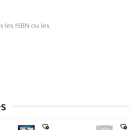
ns les ISBN ou les
és
k look
quick look