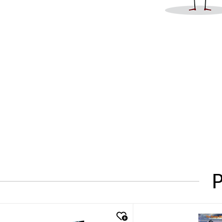
P
quick look
quick look