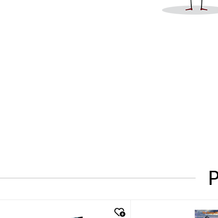
P
quick look
quick look