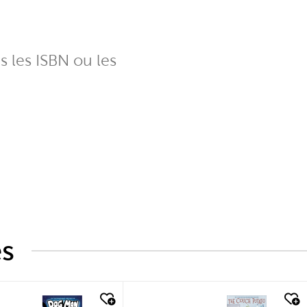
ns les ISBN ou les
és
k look
quick look