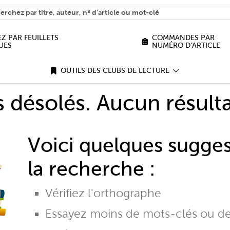
H
n we help you find?
Z PAR FEUILLETS
COMMANDES PAR
UES
NUMÉRO D’ARTICLE
OUTILS DES CLUBS DE LECTURE
désolés. Aucun résulta
Voici quelques sugge
la recherche :
Vérifiez l'orthographe
Essayez moins de mots-clés ou d