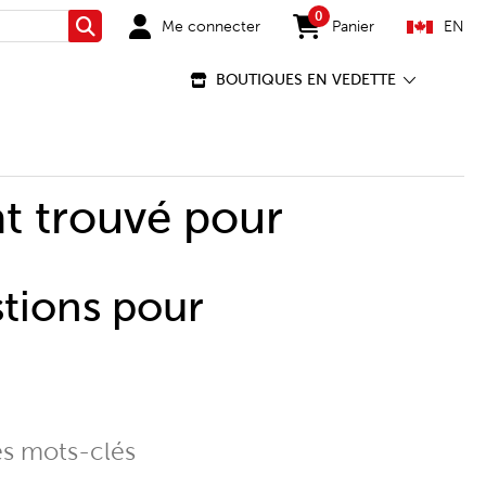
0
Me connecter
Panier
EN
Rechercher
items in cart
BOUTIQUES EN VEDETTE
t trouvé pour
stions pour
es mots-clés