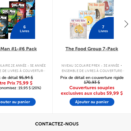
6
7
Livres
Livres
 Man #1-#6 Pack
The Food Group 7-Pack
.
LAIRE 2E ANNÉE - 5E ANNÉE
NIVEAU SCOLAIRE PREK - 3E ANNÉE
E DE LIVRES À COUVERTURE
ENSEMBLE DE LIVRES À COUVERTURE
RIGIDE
SOUPLE
x de détail
95,94 $
Prix de détail en couverture rigide
170,93 $
tre Prix
75,99 $
Couvertures souples
onomisez :19,95 $ (20%)
exclusives aux clubs
59,99 $
jouter au panier
Ajouter au panier
cher
View
CONTACTEZ-NOUS