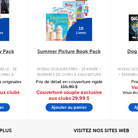
10
es
Livres
y Pack
Summer Picture Book Pack
Dog
.
.
ELLE - 5E
NIVEAU SCOLAIRE PREK - 2E ANNÉE
NIVEAU SCO
IVRES À
ENSEMBLE DE LIVRES À COUVERTURE
ENSEMBL
PLE
SOUPLE
s originales
Prix de détail en couverture rigide
Pri
115,90 $
Vo
aux clubs
Couverture souple exclusive
Vous éc
aux clubs
29,99 $
er
Ajouter au panier
A
View
Affi
 PLUS
VISITEZ NOS SITES WEB