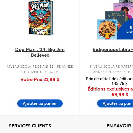
8
Livr
Dog Man #14: Big Jim
Indigenous Librar
Believes
.
.
NIVEAU SCOLAIRE 2E ANNÉE - 5E ANNÉE
NIVEAU SCOLAIRE MATERN
COUVERTURE RIGIDE
ANNÉE
ENSEMBLE DE L
COUVERTURE SOU
Prix de détail des édition
Votre Prix
21,99 $
145,76 $
Éditions exclusives 
69,99 $
Ajouter au panier
Ajouter au pani
Afficher
SERVICES CLIENTS
EN SAVOIR