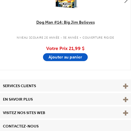
Dog Man #14: Big Jim Believes
.
NIVEAU SCOLAIRE 2E ANNÉE - 5E ANNÉE
COUVERTURE RIGIDE
Votre Prix
21,99 $
Ajouter au panier
Affi
SERVICES CLIENTS
Vie
EN SAVOIR PLUS
Affi
VISITEZ NOS SITES WEB
CONTACTEZ-NOUS