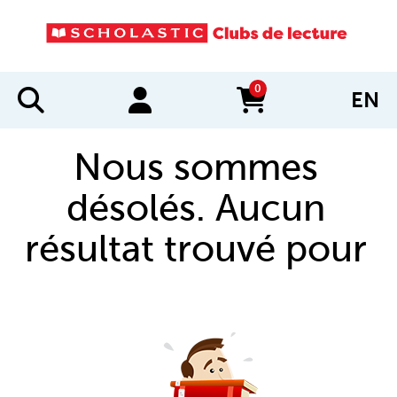
0
EN
items in cart
Nous sommes
désolés. Aucun
résultat trouvé pour