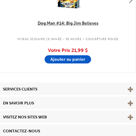
Dog Man #14: Big Jim Believes
.
NIVEAU SCOLAIRE 2E ANNÉE - 5E ANNÉE
COUVERTURE RIGIDE
Votre Prix
21,99 $
Ajouter au panier
Affi
SERVICES CLIENTS
Vie
EN SAVOIR PLUS
Affi
VISITEZ NOS SITES WEB
CONTACTEZ-NOUS