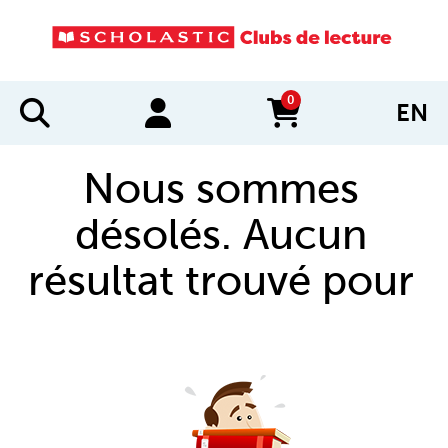
0
EN
items in cart
Nous sommes
désolés. Aucun
résultat trouvé pour