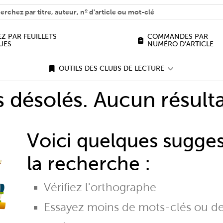
H
n we help you find?
Z PAR FEUILLETS
COMMANDES PAR
UES
NUMÉRO D’ARTICLE
OUTILS DES CLUBS DE LECTURE
désolés. Aucun résulta
Voici quelques sugge
la recherche :
Vérifiez l'orthographe
Essayez moins de mots-clés ou d