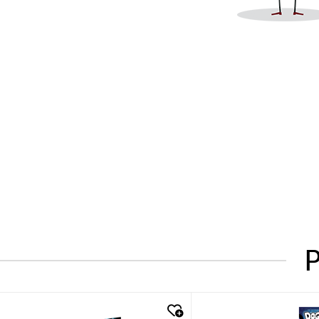
P
quick look
quick look