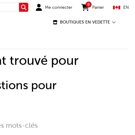
0
Me connecter
Panier
EN
Rechercher
items in cart
BOUTIQUES EN VEDETTE
t trouvé pour
stions pour
es mots-clés