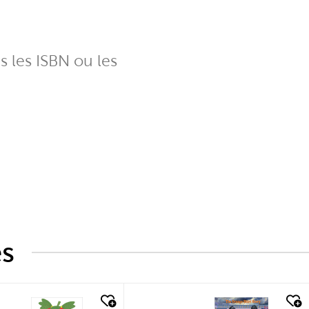
ns les ISBN ou les
és
k look
quick look