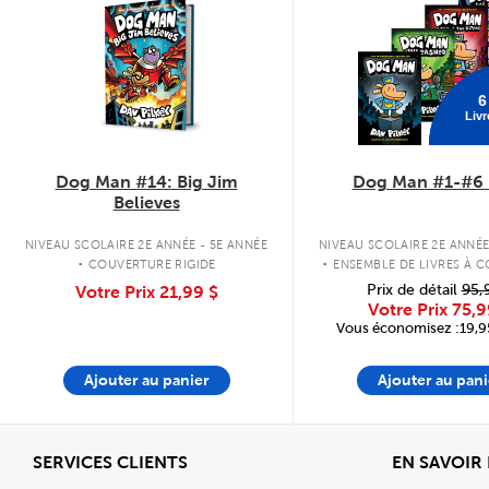
6
Livr
Dog Man #14: Big Jim
Dog Man #1-#6 
Believes
.
.
NIVEAU SCOLAIRE 2E ANNÉE - 5E ANNÉE
NIVEAU SCOLAIRE 2E ANNÉE
COUVERTURE RIGIDE
ENSEMBLE DE LIVRES À 
RIGIDE
Prix de détail
95,
Votre Prix
21,99 $
Votre Prix
75,9
Vous économisez :19,95
Ajouter au panier
Ajouter au pani
Afficher
SERVICES CLIENTS
EN SAVOIR