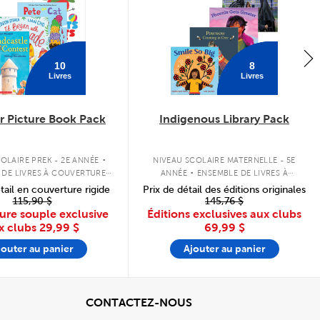
10
8
Livres
Livres
 Picture Book Pack
Indigenous Library Pack
.
.
OLAIRE PREK - 2E ANNÉE
NIVEAU SCOLAIRE MATERNELLE - 5E
 DE LIVRES À COUVERTURE
ANNÉE
ENSEMBLE DE LIVRES À
SOUPLE
COUVERTURE SOUPLE
tail en couverture rigide
Prix de détail des éditions originales
115,90 $
145,76 $
ure souple exclusive
Éditions exclusives aux clubs
x clubs
29,99 $
69,99 $
jouter au panier
Ajouter au panier
cher
View
CONTACTEZ-NOUS