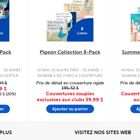
8
es
Livres
Pack
Pigeon Collection 8-Pack
Summer
.
 - 5E ANNÉE
NIVEAU SCOLAIRE PREK - 2E ANNÉE
NIVEAU SC
COUVERTURE
ENSEMBLE DE LIVRES À COUVERTURE
ENSEMBLE
SOUPLE
94 $
Prix de détail en couverture rigide
Prix de dé
195,42 $
9 $
Couvertures souples
Couvert
 $ (20%)
exclusives aux clubs
59,99 $
au
er
Ajouter au panier
A
View
Affi
 PLUS
VISITEZ NOS SITES WEB