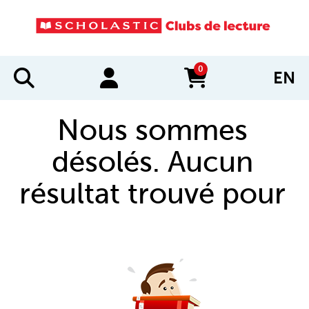
0
EN
items in cart
Nous sommes
désolés. Aucun
résultat trouvé pour