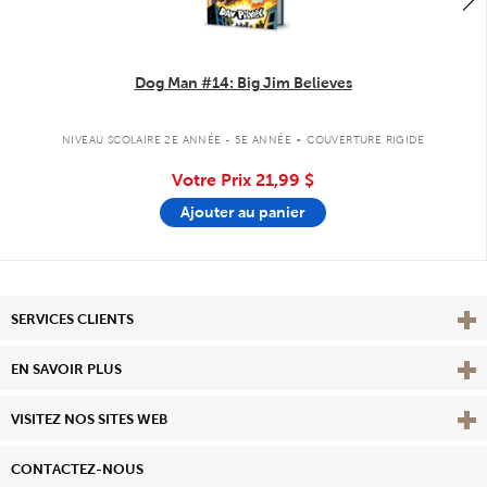
Dog Man #14: Big Jim Believes
.
NIVEAU SCOLAIRE 2E ANNÉE - 5E ANNÉE
COUVERTURE RIGIDE
Votre Prix
21,99 $
Ajouter au panier
Affi
SERVICES CLIENTS
Vie
EN SAVOIR PLUS
Affi
VISITEZ NOS SITES WEB
CONTACTEZ-NOUS