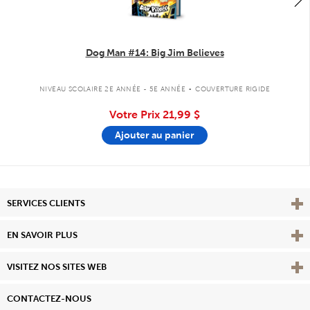
Dog Man #14: Big Jim Believes
.
NIVEAU SCOLAIRE 2E ANNÉE - 5E ANNÉE
COUVERTURE RIGIDE
Votre Prix
21,99 $
Ajouter au panier
Affi
SERVICES CLIENTS
Vie
EN SAVOIR PLUS
Affi
VISITEZ NOS SITES WEB
CONTACTEZ-NOUS