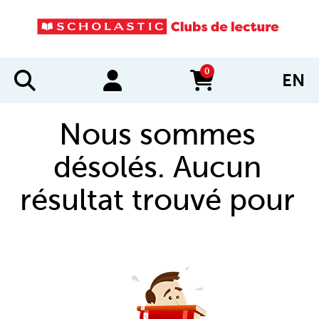
0
EN
items in cart
Nous sommes
désolés. Aucun
résultat trouvé pour