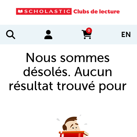
0
EN
items in cart
Nous sommes
désolés. Aucun
résultat trouvé pour