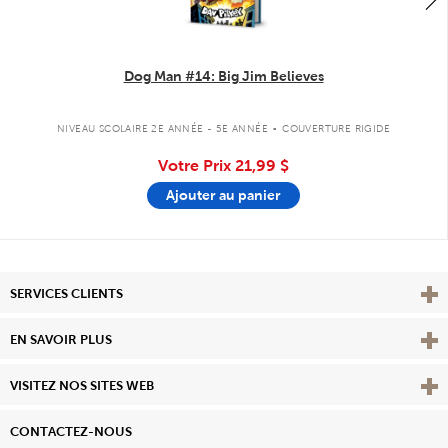
Dog Man #14: Big Jim Believes
.
NIVEAU SCOLAIRE 2E ANNÉE - 5E ANNÉE
COUVERTURE RIGIDE
Votre Prix
21,99 $
Ajouter au panier
Affi
SERVICES CLIENTS
Vie
EN SAVOIR PLUS
Affi
VISITEZ NOS SITES WEB
CONTACTEZ-NOUS