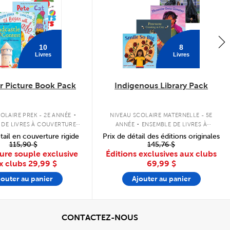
10
8
Livres
Livres
 Picture Book Pack
Indigenous Library Pack
.
.
OLAIRE PREK - 2E ANNÉE
NIVEAU SCOLAIRE MATERNELLE - 5E
 DE LIVRES À COUVERTURE
ANNÉE
ENSEMBLE DE LIVRES À
SOUPLE
COUVERTURE SOUPLE
tail en couverture rigide
Prix de détail des éditions originales
115,90 $
145,76 $
ure souple exclusive
Éditions exclusives aux clubs
x clubs
29,99 $
69,99 $
jouter au panier
Ajouter au panier
cher
View
CONTACTEZ-NOUS