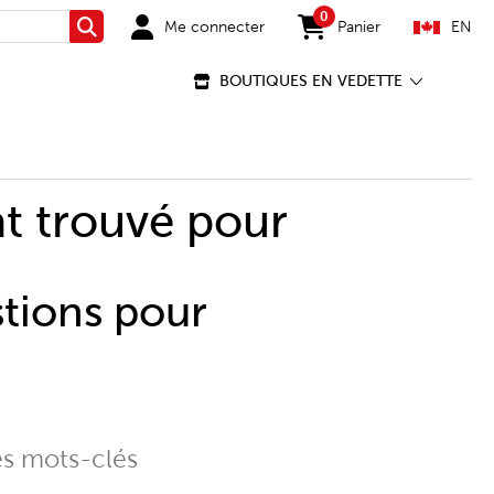
0
Me connecter
Panier
EN
Rechercher
items in cart
BOUTIQUES EN VEDETTE
t trouvé pour
stions pour
es mots-clés