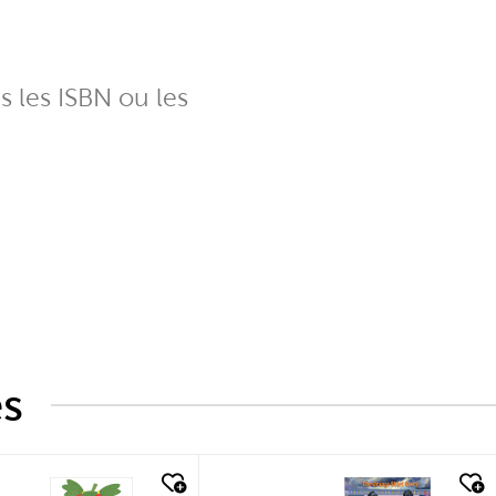
ns les ISBN ou les
és
k look
quick look