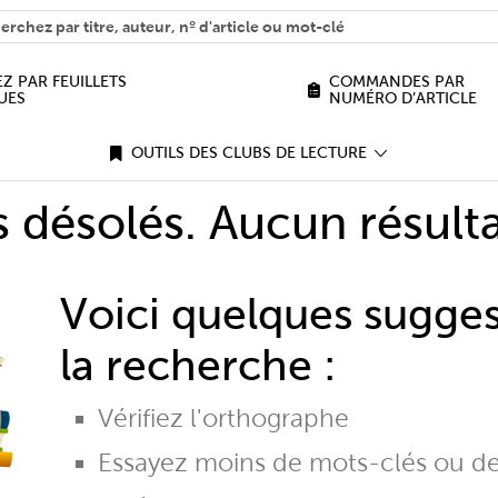
H
n we help you find?
Z PAR FEUILLETS
COMMANDES PAR
UES
NUMÉRO D’ARTICLE
OUTILS DES CLUBS DE LECTURE
désolés. Aucun résulta
Voici quelques sugge
la recherche :
Vérifiez l'orthographe
Essayez moins de mots-clés ou d