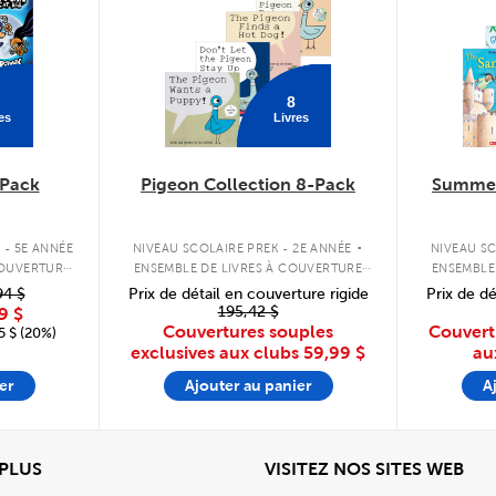
8
es
Livres
Pack
Pigeon Collection 8-Pack
Summer
.
 - 5E ANNÉE
NIVEAU SCOLAIRE PREK - 2E ANNÉE
NIVEAU SC
COUVERTURE
ENSEMBLE DE LIVRES À COUVERTURE
ENSEMBLE
SOUPLE
94 $
Prix de détail en couverture rigide
Prix de dé
195,42 $
9 $
Couvertures souples
Couvert
 $ (20%)
exclusives aux clubs
59,99 $
au
er
Ajouter au panier
A
View
Affi
 PLUS
VISITEZ NOS SITES WEB