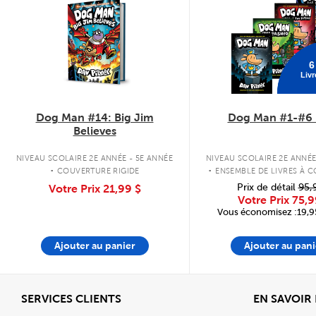
6
Livr
Dog Man #14: Big Jim
Dog Man #1-#6 
Believes
.
.
NIVEAU SCOLAIRE 2E ANNÉE - 5E ANNÉE
NIVEAU SCOLAIRE 2E ANNÉE
COUVERTURE RIGIDE
ENSEMBLE DE LIVRES À 
RIGIDE
Prix de détail
95,
Votre Prix
21,99 $
Votre Prix
75,9
Vous économisez :19,95
Ajouter au panier
Ajouter au pani
Afficher
SERVICES CLIENTS
EN SAVOIR