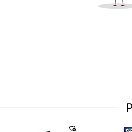
P
quick look
quick look