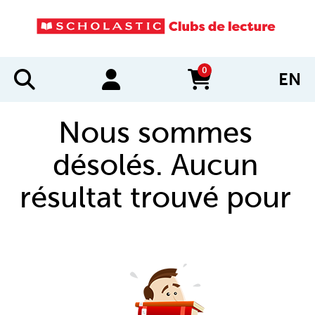
0
EN
items in cart
Nous sommes
désolés. Aucun
résultat trouvé pour