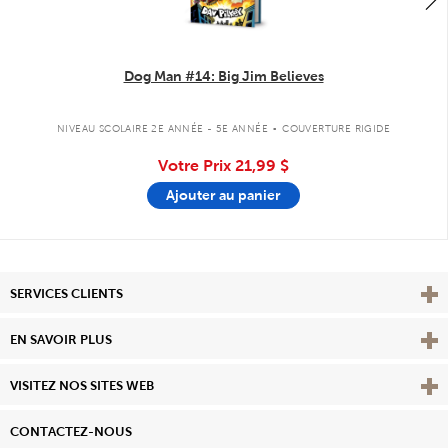
Dog Man #14: Big Jim Believes
.
NIVEAU SCOLAIRE 2E ANNÉE - 5E ANNÉE
COUVERTURE RIGIDE
Votre Prix
21,99 $
Ajouter au panier
Affi
SERVICES CLIENTS
Vie
EN SAVOIR PLUS
Affi
VISITEZ NOS SITES WEB
CONTACTEZ-NOUS