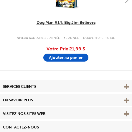
Dog Man #14: Big Jim Believes
.
NIVEAU SCOLAIRE 2E ANNÉE - 5E ANNÉE
COUVERTURE RIGIDE
Votre Prix
21,99 $
Ajouter au panier
Affi
SERVICES CLIENTS
Vie
EN SAVOIR PLUS
Affi
VISITEZ NOS SITES WEB
CONTACTEZ-NOUS