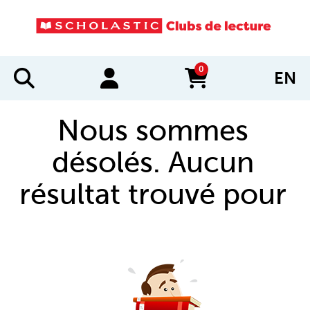
0
EN
items in cart
Nous sommes
désolés. Aucun
résultat trouvé pour