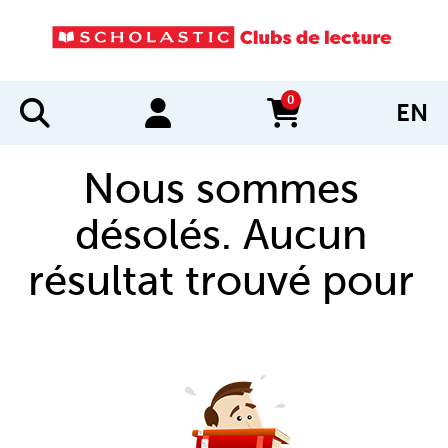
0
EN
items in cart
Nous sommes
désolés. Aucun
résultat trouvé pour