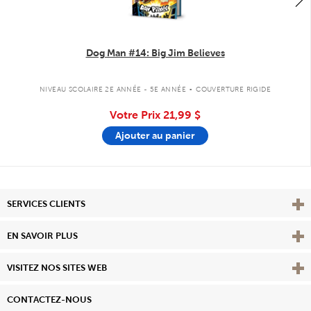
Dog Man #14: Big Jim Believes
.
NIVEAU SCOLAIRE 2E ANNÉE - 5E ANNÉE
COUVERTURE RIGIDE
Votre Prix
21,99 $
Ajouter au panier
Affi
SERVICES CLIENTS
Vie
EN SAVOIR PLUS
Affi
VISITEZ NOS SITES WEB
CONTACTEZ-NOUS