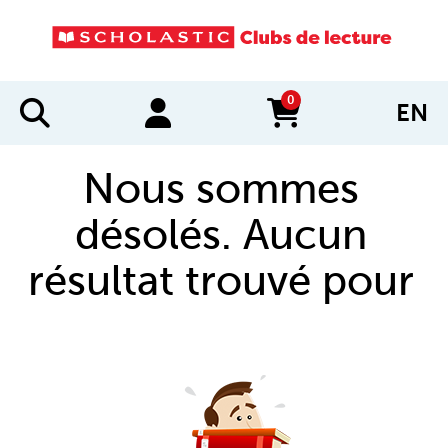
0
EN
items in cart
Nous sommes
désolés. Aucun
résultat trouvé pour