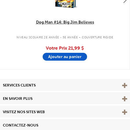
Dog Man #14: Big Jim Believes
.
NIVEAU SCOLAIRE 2E ANNÉE - 5E ANNÉE
COUVERTURE RIGIDE
Votre Prix
21,99 $
Ajouter au panier
Affi
SERVICES CLIENTS
Vie
EN SAVOIR PLUS
Affi
VISITEZ NOS SITES WEB
CONTACTEZ-NOUS