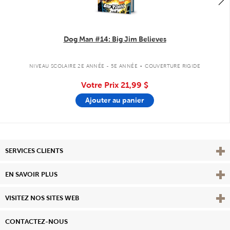
Dog Man #14: Big Jim Believes
.
NIVEAU SCOLAIRE 2E ANNÉE - 5E ANNÉE
COUVERTURE RIGIDE
Votre Prix
21,99 $
Ajouter au panier
Affi
SERVICES CLIENTS
Vie
EN SAVOIR PLUS
Affi
VISITEZ NOS SITES WEB
CONTACTEZ-NOUS