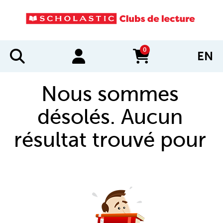
0
EN
items in cart
Nous sommes
désolés. Aucun
résultat trouvé pour