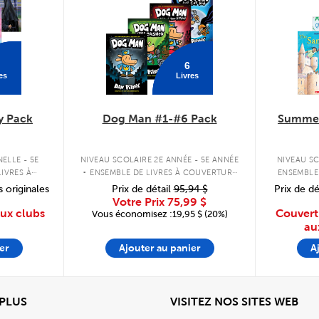
6
es
Livres
y Pack
Dog Man #1-#6 Pack
Summer
.
ELLE - 5E
NIVEAU SCOLAIRE 2E ANNÉE - 5E ANNÉE
NIVEAU SC
IVRES À
ENSEMBLE DE LIVRES À COUVERTURE
ENSEMBLE
PLE
RIGIDE
s originales
Prix de détail
95,94 $
Prix de dé
Votre Prix
75,99 $
aux clubs
Couvert
Vous économisez :19,95 $ (20%)
au
er
Ajouter au panier
A
View
Affi
 PLUS
VISITEZ NOS SITES WEB