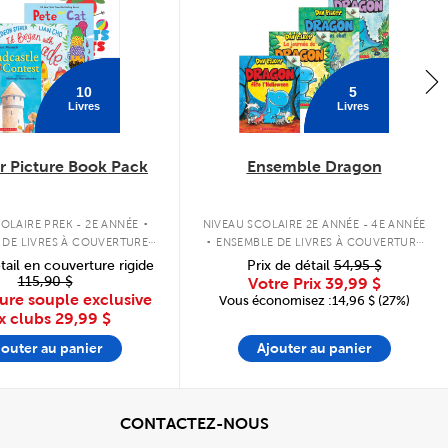
10
5
Livres
Livres
 Picture Book Pack
Ensemble Dragon
.
.
OLAIRE PREK - 2E ANNÉE
NIVEAU SCOLAIRE 2E ANNÉE - 4E ANNÉE
 DE LIVRES À COUVERTURE
ENSEMBLE DE LIVRES À COUVERTURE
SOUPLE
SOUPLE
tail en couverture rigide
Prix de détail
54,95 $
115,90 $
Votre Prix
39,99 $
ure souple exclusive
Vous économisez :14,96 $ (27%)
x clubs
29,99 $
jouter au panier
Ajouter au panier
cher
View
CONTACTEZ-NOUS