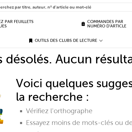
H
n we help you find?
Z PAR FEUILLETS
COMMANDES PAR
UES
NUMÉRO D’ARTICLE
OUTILS DES CLUBS DE LECTURE
désolés. Aucun résulta
Voici quelques sugge
la recherche :
Vérifiez l'orthographe
Essayez moins de mots-clés ou d