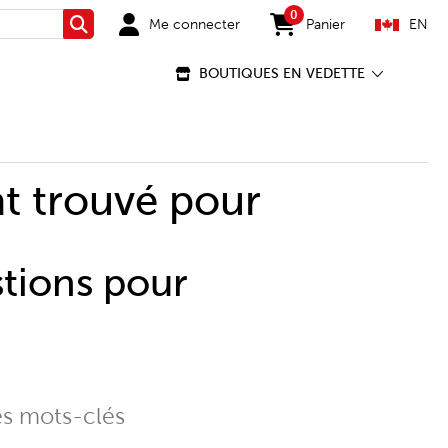
0
Me connecter
Panier
EN
Rechercher
items in cart
BOUTIQUES EN VEDETTE
t trouvé pour
stions pour
es mots-clés