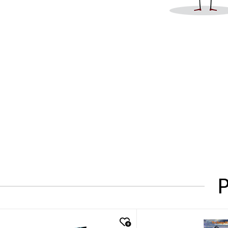
P
quick look
quick look