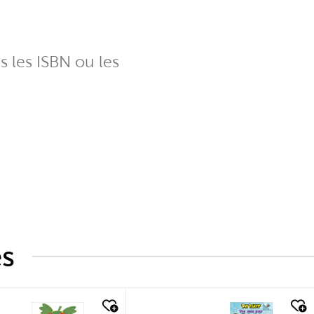
ns les ISBN ou les
és
k look
quick look