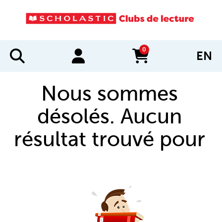
0
EN
items in cart
Nous sommes
désolés. Aucun
résultat trouvé pour