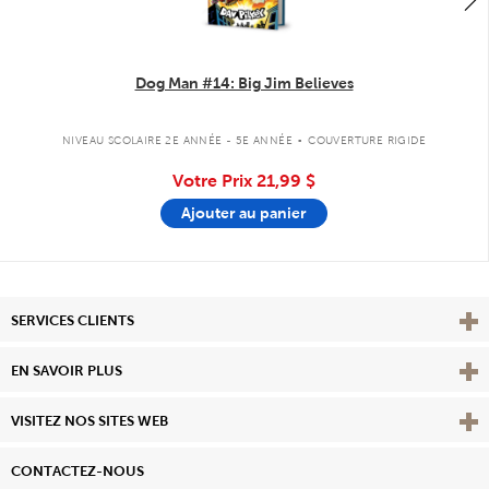
Dog Man #14: Big Jim Believes
.
NIVEAU SCOLAIRE 2E ANNÉE - 5E ANNÉE
COUVERTURE RIGIDE
Votre Prix
21,99 $
Ajouter au panier
Affi
SERVICES CLIENTS
Vie
EN SAVOIR PLUS
Affi
VISITEZ NOS SITES WEB
CONTACTEZ-NOUS