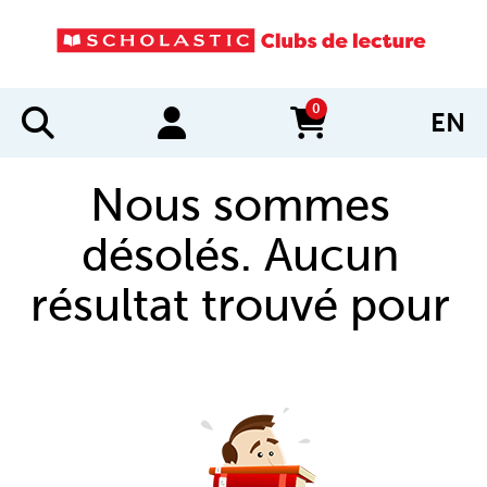
0
EN
items in cart
Nous sommes
désolés. Aucun
résultat trouvé pour