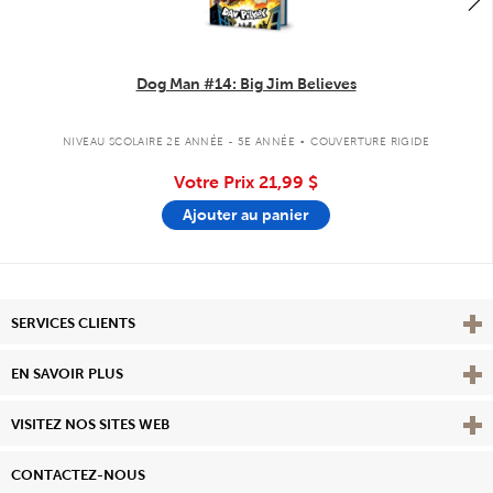
Dog Man #14: Big Jim Believes
.
NIVEAU SCOLAIRE 2E ANNÉE - 5E ANNÉE
COUVERTURE RIGIDE
Votre Prix
21,99 $
Ajouter au panier
Affi
SERVICES CLIENTS
Vie
EN SAVOIR PLUS
Affi
VISITEZ NOS SITES WEB
CONTACTEZ-NOUS