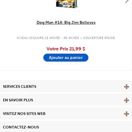
Dog Man #14: Big Jim Believes
.
NIVEAU SCOLAIRE 2E ANNÉE - 5E ANNÉE
COUVERTURE RIGIDE
Votre Prix
21,99 $
Ajouter au panier
Affi
SERVICES CLIENTS
Vie
EN SAVOIR PLUS
Affi
VISITEZ NOS SITES WEB
CONTACTEZ-NOUS