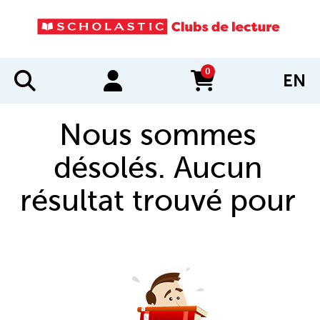
0
EN
items in cart
Nous sommes
désolés. Aucun
résultat trouvé pour