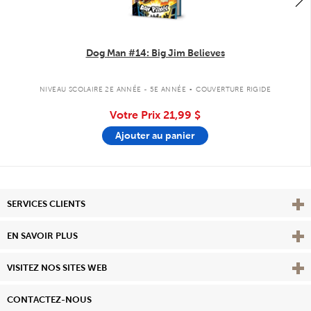
Dog Man #14: Big Jim Believes
.
NIVEAU SCOLAIRE 2E ANNÉE - 5E ANNÉE
COUVERTURE RIGIDE
Votre Prix
21,99 $
Ajouter au panier
Affi
SERVICES CLIENTS
Vie
EN SAVOIR PLUS
Affi
VISITEZ NOS SITES WEB
CONTACTEZ-NOUS