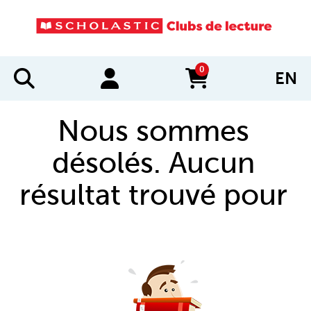
0
EN
items in cart
Nous sommes
désolés. Aucun
résultat trouvé pour