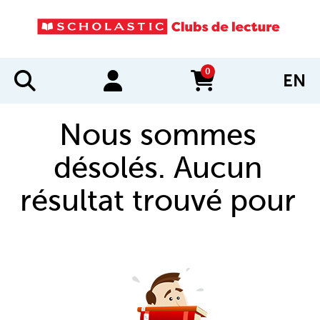
0
EN
items in cart
Nous sommes
désolés. Aucun
résultat trouvé pour