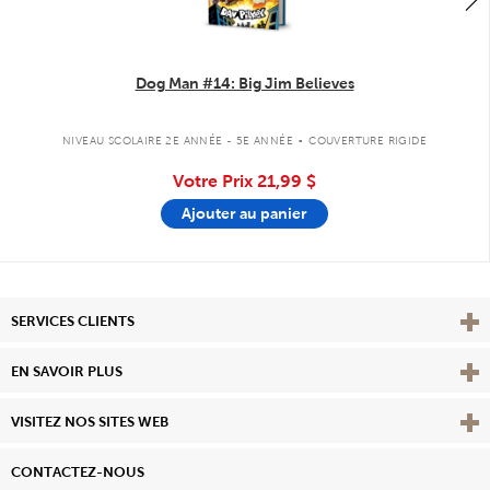
Dog Man #14: Big Jim Believes
.
NIVEAU SCOLAIRE 2E ANNÉE - 5E ANNÉE
COUVERTURE RIGIDE
Votre Prix
21,99 $
Ajouter au panier
Affi
SERVICES CLIENTS
Vie
EN SAVOIR PLUS
Affi
VISITEZ NOS SITES WEB
CONTACTEZ-NOUS