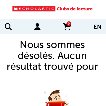
0
EN
items in cart
Nous sommes
désolés. Aucun
résultat trouvé pour