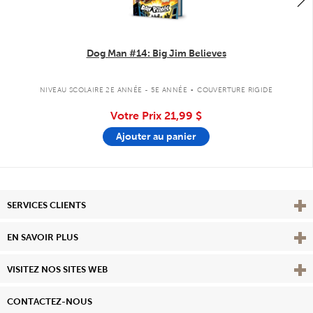
Dog Man #14: Big Jim Believes
.
NIVEAU SCOLAIRE 2E ANNÉE - 5E ANNÉE
COUVERTURE RIGIDE
Votre Prix
21,99 $
Ajouter au panier
Affi
SERVICES CLIENTS
Vie
EN SAVOIR PLUS
Affi
VISITEZ NOS SITES WEB
CONTACTEZ-NOUS