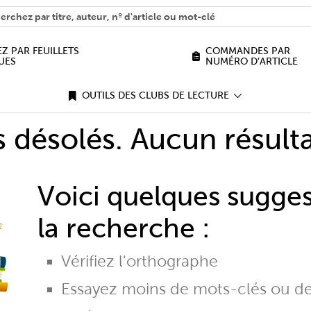
H
n we help you find?
Z PAR FEUILLETS
COMMANDES PAR
UES
NUMÉRO D’ARTICLE
OUTILS DES CLUBS DE LECTURE
désolés. Aucun résulta
Voici quelques sugge
la recherche :
Vérifiez l'orthographe
Essayez moins de mots-clés ou d