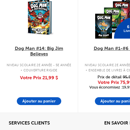
6
Livr
Dog Man #14: Big Jim
Dog Man #1-#6 
Believes
.
.
NIVEAU SCOLAIRE 2E ANNÉE - 5E ANNÉE
NIVEAU SCOLAIRE 2E ANNÉE
COUVERTURE RIGIDE
ENSEMBLE DE LIVRES À 
RIGIDE
Prix de détail
95,
Votre Prix
21,99 $
Votre Prix
75,9
Vous économisez :19,95
Ajouter au panier
Ajouter au pani
Afficher
SERVICES CLIENTS
EN SAVOIR