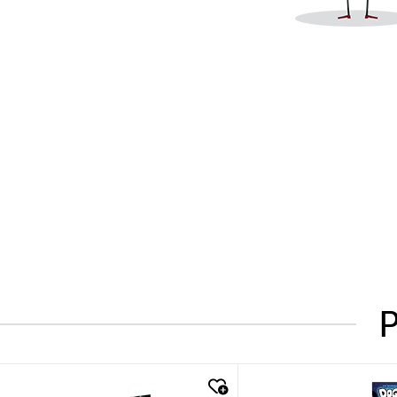
P
quick look
quick look