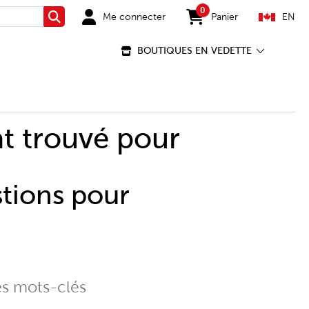
0
Me connecter
Panier
EN
Rechercher
items in cart
BOUTIQUES EN VEDETTE
t trouvé pour
stions pour
es mots-clés