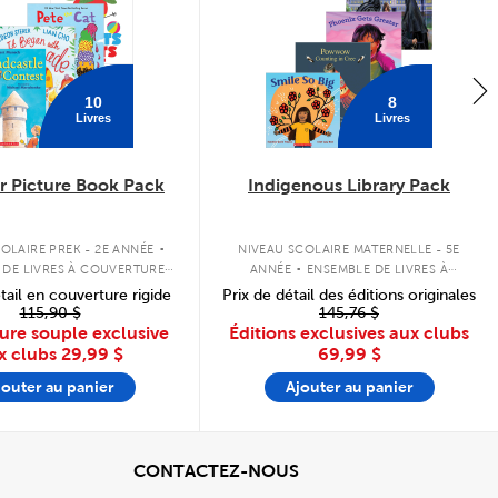
10
8
Livres
Livres
 Picture Book Pack
Indigenous Library Pack
.
.
OLAIRE PREK - 2E ANNÉE
NIVEAU SCOLAIRE MATERNELLE - 5E
 DE LIVRES À COUVERTURE
ANNÉE
ENSEMBLE DE LIVRES À
SOUPLE
COUVERTURE SOUPLE
tail en couverture rigide
Prix de détail des éditions originales
115,90 $
145,76 $
ure souple exclusive
Éditions exclusives aux clubs
x clubs
29,99 $
69,99 $
jouter au panier
Ajouter au panier
cher
View
CONTACTEZ-NOUS