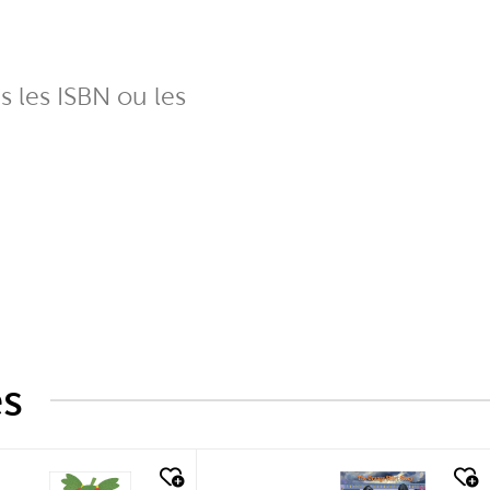
ns les ISBN ou les
és
k look
quick look