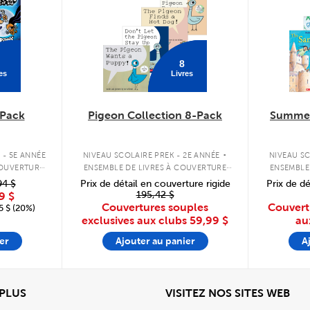
8
es
Livres
Pack
Pigeon Collection 8-Pack
Summer
.
 - 5E ANNÉE
NIVEAU SCOLAIRE PREK - 2E ANNÉE
NIVEAU SC
COUVERTURE
ENSEMBLE DE LIVRES À COUVERTURE
ENSEMBLE
SOUPLE
94 $
Prix de détail en couverture rigide
Prix de dé
195,42 $
9 $
Couvertures souples
Couvert
 $ (20%)
exclusives aux clubs
59,99 $
au
er
Ajouter au panier
A
View
Affi
 PLUS
VISITEZ NOS SITES WEB