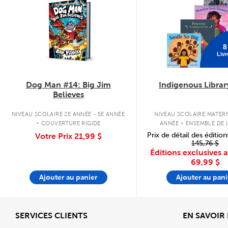
8
Livr
Dog Man #14: Big Jim
Indigenous Librar
Believes
.
.
NIVEAU SCOLAIRE 2E ANNÉE - 5E ANNÉE
NIVEAU SCOLAIRE MATERN
COUVERTURE RIGIDE
ANNÉE
ENSEMBLE DE L
COUVERTURE SOU
Prix de détail des édition
Votre Prix
21,99 $
145,76 $
Éditions exclusives 
69,99 $
Ajouter au panier
Ajouter au pani
Afficher
SERVICES CLIENTS
EN SAVOIR