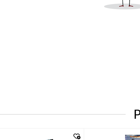
P
quick look
quick look