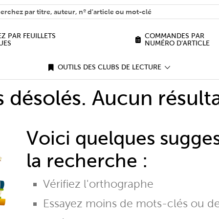
H
n we help you find?
Z PAR FEUILLETS
COMMANDES PAR
UES
NUMÉRO D’ARTICLE
OUTILS DES CLUBS DE LECTURE
désolés. Aucun résulta
Voici quelques sugge
la recherche :
Vérifiez l'orthographe
Essayez moins de mots-clés ou d