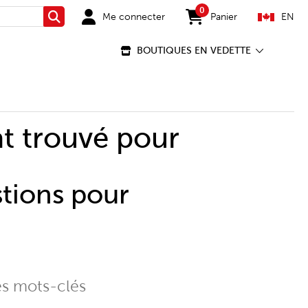
0
Me connecter
Panier
EN
Rechercher
items in cart
BOUTIQUES EN VEDETTE
t trouvé pour
stions pour
es mots-clés