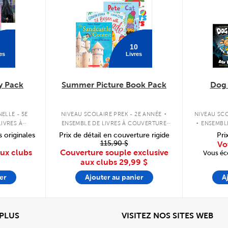
10
es
Livres
y Pack
Summer Picture Book Pack
Dog
.
.
ELLE - 5E
NIVEAU SCOLAIRE PREK - 2E ANNÉE
NIVEAU SCO
IVRES À
ENSEMBLE DE LIVRES À COUVERTURE
ENSEMBL
PLE
SOUPLE
s originales
Prix de détail en couverture rigide
Pri
115,90 $
Vo
aux clubs
Couverture souple exclusive
Vous éc
aux clubs
29,99 $
er
Ajouter au panier
A
View
Affi
 PLUS
VISITEZ NOS SITES WEB