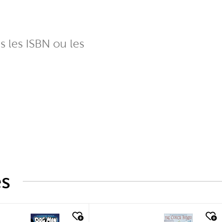
ns les ISBN ou les
és
k look
quick look