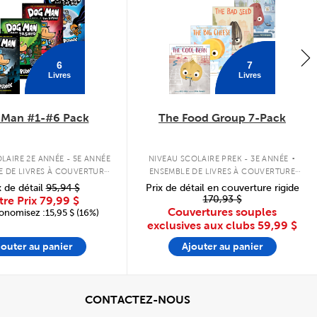
6
7
Livres
Livres
 Man #1-#6 Pack
The Food Group 7-Pack
.
LAIRE 2E ANNÉE - 5E ANNÉE
NIVEAU SCOLAIRE PREK - 3E ANNÉE
E DE LIVRES À COUVERTURE
ENSEMBLE DE LIVRES À COUVERTURE
RIGIDE
SOUPLE
x de détail
95,94 $
Prix de détail en couverture rigide
170,93 $
tre Prix
79,99 $
Couvertures souples
onomisez :15,95 $ (16%)
exclusives aux clubs
59,99 $
jouter au panier
Ajouter au panier
cher
View
CONTACTEZ-NOUS