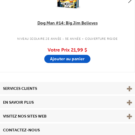
Dog Man #14: Big Jim Believes
.
NIVEAU SCOLAIRE 2E ANNÉE - 5E ANNÉE
COUVERTURE RIGIDE
Votre Prix
21,99 $
Ajouter au panier
Affi
SERVICES CLIENTS
Vie
EN SAVOIR PLUS
Affi
VISITEZ NOS SITES WEB
CONTACTEZ-NOUS