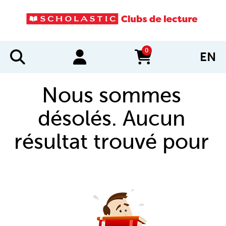
0
EN
items in cart
Nous sommes
désolés. Aucun
résultat trouvé pour