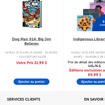
8
Livr
Dog Man #14: Big Jim
Indigenous Librar
Believes
.
.
NIVEAU SCOLAIRE 2E ANNÉE - 5E ANNÉE
NIVEAU SCOLAIRE MATERN
COUVERTURE RIGIDE
ANNÉE
ENSEMBLE DE L
COUVERTURE SOU
Prix de détail des édition
Votre Prix
21,99 $
145,76 $
Éditions exclusives 
69,99 $
Ajouter au panier
Ajouter au pani
Afficher
SERVICES CLIENTS
EN SAVOIR