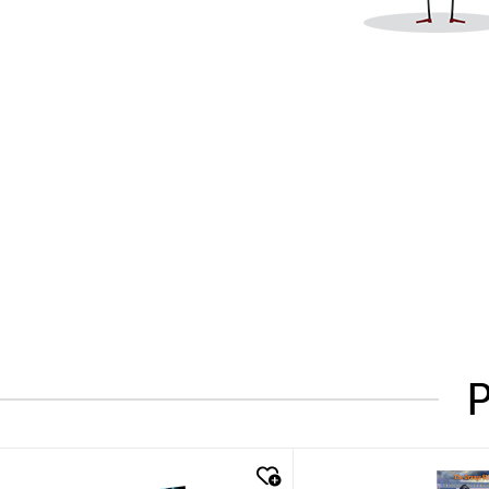
P
quick look
quick look