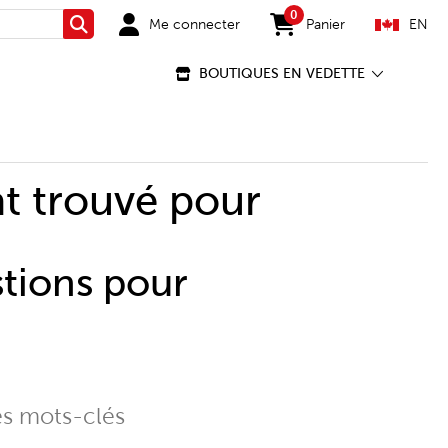
0
Me connecter
Panier
EN
Rechercher
items in cart
BOUTIQUES EN VEDETTE
t trouvé pour
stions pour
es mots-clés