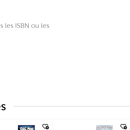
ns les ISBN ou les
és
k look
quick look