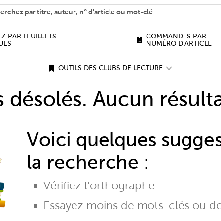
H
n we help you find?
Z PAR FEUILLETS
COMMANDES PAR
UES
NUMÉRO D’ARTICLE
OUTILS DES CLUBS DE LECTURE
désolés. Aucun résulta
Voici quelques sugge
la recherche :
Vérifiez l'orthographe
Essayez moins de mots-clés ou d