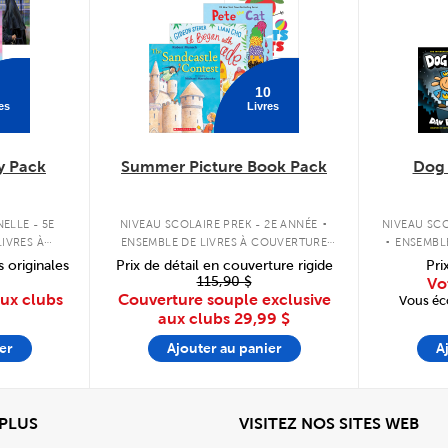
10
es
Livres
y Pack
Summer Picture Book Pack
Dog
.
.
ELLE - 5E
NIVEAU SCOLAIRE PREK - 2E ANNÉE
NIVEAU SCO
IVRES À
ENSEMBLE DE LIVRES À COUVERTURE
ENSEMBL
PLE
SOUPLE
s originales
Prix de détail en couverture rigide
Pri
115,90 $
Vo
aux clubs
Couverture souple exclusive
Vous éc
aux clubs
29,99 $
er
Ajouter au panier
A
View
Affi
 PLUS
VISITEZ NOS SITES WEB