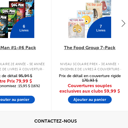
6
7
Livres
Livres
 Man #1-#6 Pack
The Food Group 7-Pack
.
LAIRE 2E ANNÉE - 5E ANNÉE
NIVEAU SCOLAIRE PREK - 3E ANNÉE
E DE LIVRES À COUVERTURE
ENSEMBLE DE LIVRES À COUVERTURE
RIGIDE
SOUPLE
x de détail
95,94 $
Prix de détail en couverture rigide
170,93 $
tre Prix
79,99 $
Couvertures souples
onomisez :15,95 $ (16%)
exclusives aux clubs
59,99 $
jouter au panier
Ajouter au panier
cher
View
CONTACTEZ-NOUS