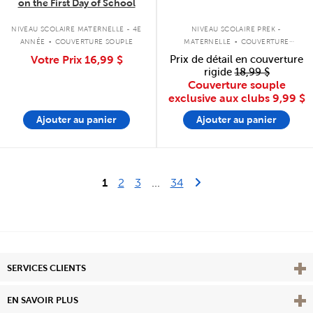
on the First Day of School
.
.
NIVEAU SCOLAIRE MATERNELLE - 4E
NIVEAU SCOLAIRE PREK -
ANNÉE
COUVERTURE SOUPLE
MATERNELLE
COUVERTURE
SOUPLE
Votre Prix
16,99 $
Prix de détail en couverture
rigide
18,99 $
Couverture souple
exclusive aux clubs
9,99 $
Ajouter au panier
Ajouter au panier
Last Page
Next Page
1
2
3
...
34
Affi
SERVICES CLIENTS
Vie
EN SAVOIR PLUS