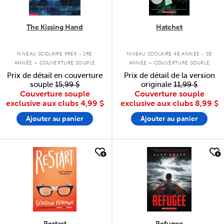
The Kissing Hand
Hatchet
.
.
NIVEAU SCOLAIRE PREK - 1RE
NIVEAU SCOLAIRE 4E ANNÉE - 8E
ANNÉE
COUVERTURE SOUPLE
ANNÉE
COUVERTURE SOUPLE
Prix de détail en couverture
Prix de détail de la version
souple
15,99 $
originale
11,99 $
Couverture souple
Couverture souple
exclusive aux clubs
4,99 $
exclusive aux clubs
8,99 $
Ajouter au panier
Ajouter au panier
quick look
quick look
Restart
Refugee