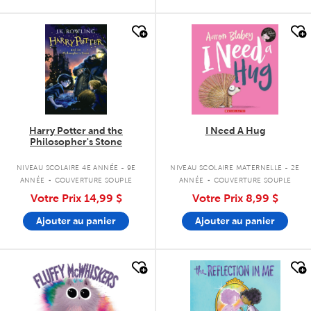
quick look
quick look
Harry Potter and the
I Need A Hug
Philosopher's Stone
.
.
NIVEAU SCOLAIRE 4E ANNÉE - 9E
NIVEAU SCOLAIRE MATERNELLE - 2E
ANNÉE
COUVERTURE SOUPLE
ANNÉE
COUVERTURE SOUPLE
Votre Prix
14,99 $
Votre Prix
8,99 $
Ajouter au panier
Ajouter au panier
quick look
quick look