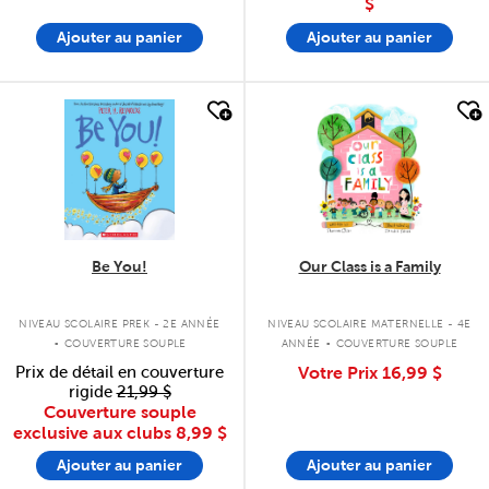
$
Ajouter au panier
Ajouter au panier
quick look
quick look
Be You!
Our Class is a Family
.
.
NIVEAU SCOLAIRE PREK - 2E ANNÉE
NIVEAU SCOLAIRE MATERNELLE - 4E
COUVERTURE SOUPLE
ANNÉE
COUVERTURE SOUPLE
Prix de détail en couverture
Votre Prix
16,99 $
rigide
21,99 $
Couverture souple
exclusive aux clubs
8,99 $
Ajouter au panier
Ajouter au panier