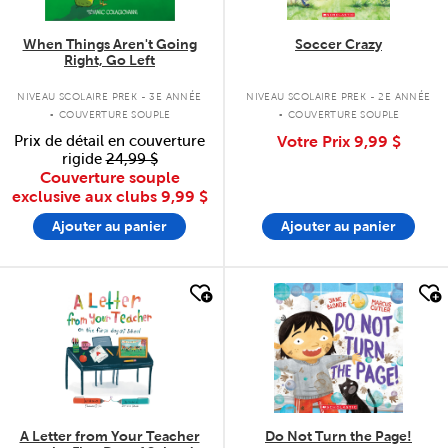
When Things Aren't Going
Soccer Crazy
Right, Go Left
.
.
NIVEAU SCOLAIRE PREK - 3E ANNÉE
NIVEAU SCOLAIRE PREK - 2E ANNÉE
COUVERTURE SOUPLE
COUVERTURE SOUPLE
Prix de détail en couverture
Votre Prix
9,99 $
rigide
24,99 $
Couverture souple
exclusive aux clubs
9,99 $
Ajouter au panier
Ajouter au panier
quick look
quick look
A Letter from Your Teacher
Do Not Turn the Page!