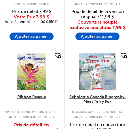
.
.
COUVERTURE SOUPLE
ANNÉE
COUVERTURE SOUPLE
Prix de détail
7,99 $
Prix de détail de la version
Votre Prix
3,99 $
originale
11,99 $
Vous économisez :4,00 $ (50%)
Couverture souple
exclusive aux clubs
7,99 $
Ajouter au panier
Ajouter au panier
quick look
quick look
Ribbon Rescue
Scholastic Canada Biography:
Meet Terry Fox
.
.
NIVEAU SCOLAIRE MATERNELLE - 3E
NIVEAU SCOLAIRE 1RE ANNÉE - 5E
ANNÉE
COUVERTURE SOUPLE
ANNÉE
COUVERTURE SOUPLE
Prix de détail en
Prix de détail en couverture