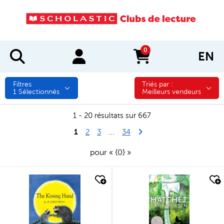
0
EN
items in cart
Filtres
Triés par :
Triés par :
1
Sélectionnés
Meilleurs vendeurs
1 - 20 résultats sur 667
1
Last Page
Next Page
2
3
...
34
pour « {0} »
quick look
quick look