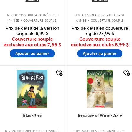
.
.
NIVEAU SCOLAIRE 4E ANNÉE - 7E
NIVEAU SCOLAIRE 6E ANNÉE - 9E
ANNÉE
COUVERTURE SOUPLE
ANNÉE
COUVERTURE SOUPLE
Prix de détail de la version
Prix de détail en couverture
originale
8,99 $
rigide
23,99 $
Couverture souple
Couverture souple
exclusive aux clubs
7,99 $
exclusive aux clubs
8,99 $
Ajouter au panier
Ajouter au panier
quick look
quick look
Blackflies
Because of Winn-Dixie
NIVEAU SCOLAIRE PREK - 3E ANNÉE
NIVEAU SCOLAIRE 4E ANNÉE - 7E