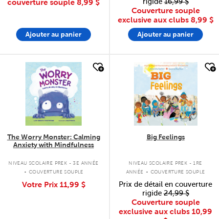
rigide
16,99 $
couverture souple
8,99 $
Couverture souple
exclusive aux clubs
8,99 $
Ajouter au panier
Ajouter au panier
quick look
quick look
The Worry Monster: Calming
Big Feelings
Anxiety with Mindfulness
.
.
NIVEAU SCOLAIRE PREK - 3E ANNÉE
NIVEAU SCOLAIRE PREK - 1RE
COUVERTURE SOUPLE
ANNÉE
COUVERTURE SOUPLE
Votre Prix
11,99 $
Prix de détail en couverture
rigide
24,99 $
Couverture souple
exclusive aux clubs
10,99