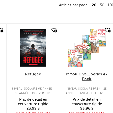
20
Articles par page :
50
10
quick look
quick look
k
Refugee
If You Give... Series 4-
Pack
.
.
NIVEAU SCOLAIRE 6E ANNÉE -
NIVEAU SCOLAIRE PREK - 2E
S
9E ANNÉE
COUVERTURE
ANNÉE
ENSEMBLE DE LIVRES
SOUPLE
À COUVERTURE SOUPLE
Prix de détail en
Prix de détail en
couverture rigide
couverture rigide
23,99 $
93,96 $