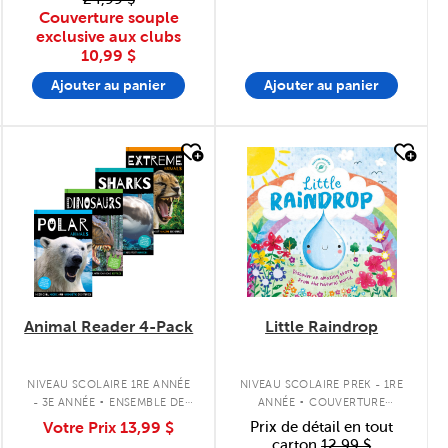
Couverture souple
exclusive aux clubs
10,99 $
Ajouter au panier
Ajouter au panier
quick look
quick look
Animal Reader 4-Pack
Little Raindrop
.
.
NIVEAU SCOLAIRE 1RE ANNÉE
NIVEAU SCOLAIRE PREK - 1RE
- 3E ANNÉE
ENSEMBLE DE
ANNÉE
COUVERTURE
LIVRES À COUVERTURE
SOUPLE
Votre Prix
13,99 $
Prix de détail en tout
SOUPLE
carton
12,99 $