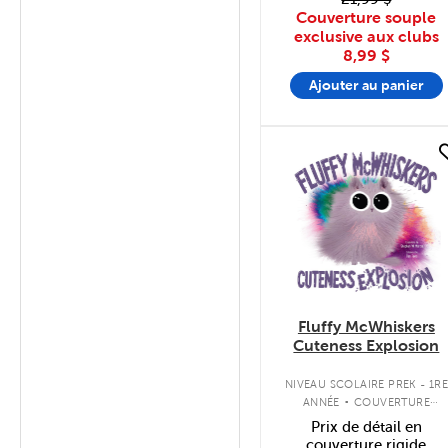
Couverture souple
exclusive aux clubs
8,99 $
Ajouter au panier
quick look
Fluffy McWhiskers
Cuteness Explosion
.
NIVEAU SCOLAIRE PREK - 1R
ANNÉE
COUVERTURE
SOUPLE
Prix de détail en
couverture rigide