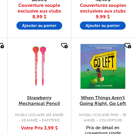
Couverture souple
Couvertures souples
exclusive aux clubs
exclusives aux clubs
8,99 $
9,99 $
Ajouter au panier
Ajouter au panier
quick look
quick look
Strawberry
When Things Aren't
Mechanical Pencil
Going Right, Go Left
.
.
E
NIVEAU SCOLAIRE 1RE ANNÉE
NIVEAU SCOLAIRE PREK - 3E
- 8E ANNÉE
PAPETERIE
ANNÉE
COUVERTURE
SOUPLE
Votre Prix
3,99 $
Prix de détail en
couverture rigide