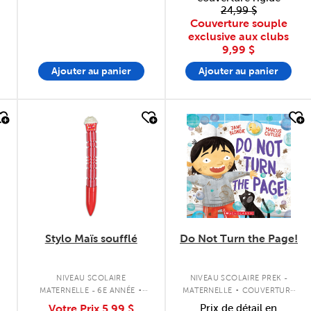
24,99 $
Couverture souple
exclusive aux clubs
9,99 $
Ajouter au panier
Ajouter au panier
quick look
quick look
Stylo Maïs soufflé
Do Not Turn the Page!
.
.
E
NIVEAU SCOLAIRE
NIVEAU SCOLAIRE PREK -
S
MATERNELLE - 6E ANNÉE
MATERNELLE
COUVERTURE
PAPETERIE
SOUPLE
Votre Prix
5,99 $
Prix de détail en