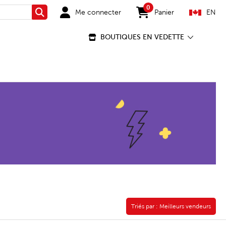
0
Me connecter
Panier
EN
Rechercher
items in cart
BOUTIQUES EN VEDETTE
Triés par :
Triés par :
Meilleurs vendeurs