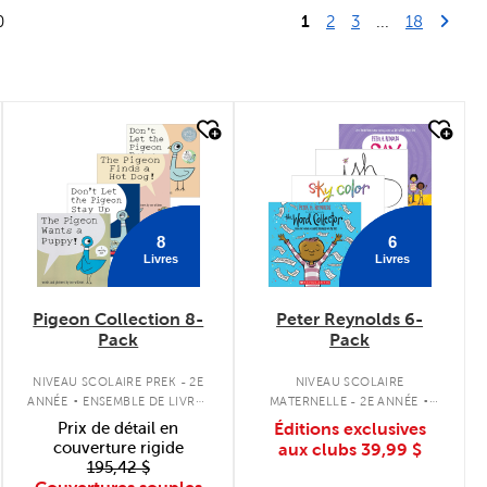
1
Last Pag
Next
0
2
3
...
18
quick look
quick look
8
6
Livres
Livres
Pigeon Collection 8-
Peter Reynolds 6-
Pack
Pack
.
.
NIVEAU SCOLAIRE PREK - 2E
NIVEAU SCOLAIRE
ANNÉE
ENSEMBLE DE LIVRES
MATERNELLE - 2E ANNÉE
À COUVERTURE SOUPLE
ENSEMBLE DE LIVRES À
Prix de détail en
Éditions exclusives
COUVERTURE SOUPLE
couverture rigide
aux clubs
39,99 $
195,42 $