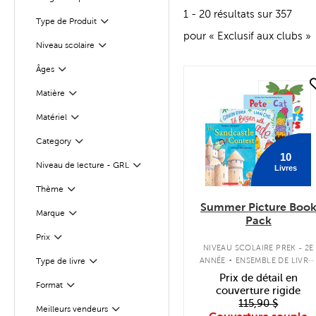
Filter
1 - 20 résultats sur 357
Type de Produit
Filter
pour « Exclusif aux clubs »
Niveau scolaire
Filter
Âges
Filter
quick look
Matière
Filter
Matériel
Filter
Category
Filter
10
Niveau de lecture - GRL
Livres
Filter
Filter
Sélectionnés
Thème
Summer Picture Boo
Marque
Filter
Pack
Filter
Sélectionnés
Prix
.
NIVEAU SCOLAIRE PREK - 2E
ANNÉE
ENSEMBLE DE LIVRE
Type de livre
Filter
À COUVERTURE SOUPLE
Prix de détail en
Format
Filter
couverture rigide
115,90 $
Meilleurs vendeurs
Filter