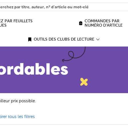
H
n we help you find?
Z PAR FEUILLETS
COMMANDES PAR
UES
NUMÉRO D’ARTICLE
OUTILS DES CLUBS DE LECTURE
lleur prix possible.
mer Exclusif aux clubs Filter
irer tous les filtres