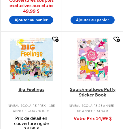
Couvertures souples
exclusives aux clubs
49,99 $
Ajouter au panier
Ajouter au panier
quick look
quick look
Big Feelings
Squishmallows Puffy
Sticker Book
.
.
NIVEAU SCOLAIRE PREK - 1RE
NIVEAU SCOLAIRE 2E ANNÉE -
ANNÉE
COUVERTURE
6E ANNÉE
ALBUM
SOUPLE
D'AUTOCOLLANTS
Prix de détail en
Votre Prix
14,99 $
couverture rigide
24,99 $