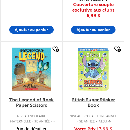
Couverture souple
exclusive aux clubs
6,99 $
Ajouter au panier
Ajouter au panier
quick look
quick look
The Legend of Rock
Stitch Super Sticker
Paper Scissors
Book
.
.
NIVEAU SCOLAIRE
NIVEAU SCOLAIRE 1RE ANNÉE
MATERNELLE - 3E ANNÉE
- 5E ANNÉE
ALBUM
COUVERTURE SOUPLE
D'AUTOCOLLANTS
Prix de détail en
Votre Prix
13,99 $