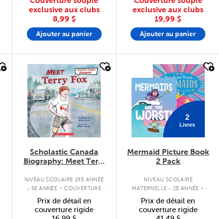
Couverture souple
Couverture souple
exclusive aux clubs
exclusive aux clubs
8,99 $
19,99 $
Ajouter au panier
Ajouter au panier
quick look
quick look
2
Livres
Scholastic Canada
Mermaid Picture Book
Biography: Meet Terry
2 Pack
Fox
.
.
NIVEAU SCOLAIRE 1RE ANNÉE
NIVEAU SCOLAIRE
- 5E ANNÉE
COUVERTURE
MATERNELLE - 2E ANNÉE
SOUPLE
ENSEMBLE DE LIVRES À
Prix de détail en
Prix de détail en
COUVERTURE SOUPLE
couverture rigide
couverture rigide
16,99 $
41,49 $