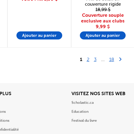
couverture rigide
18,99 $
Couverture souple
exclusive aux clubs
9,99 $
Ajouter au panier
Ajouter au panier
Last Pag
Next 
1
2
3
...
18
View
Affi
 PLUS
VISITEZ NOS SITES WEB
Scholastic.ca
ions
Education
itions
Festival du livre
fidentialité