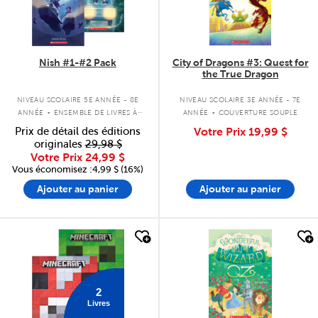
Nish #1-#2 Pack
City of Dragons #3: Quest for
the True Dragon
.
.
NIVEAU SCOLAIRE 5E ANNÉE - 8E
NIVEAU SCOLAIRE 3E ANNÉE - 7E
ANNÉE
ENSEMBLE DE LIVRES À
ANNÉE
COUVERTURE SOUPLE
COUVERTURE SOUPLE
Prix de détail des éditions
Votre Prix
19,99 $
originales
29,98 $
Votre Prix
24,99 $
Vous économisez :4,99 $ (16%)
Ajouter au panier
Ajouter au panier
quick look
quick look
2
Livres