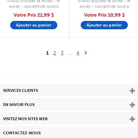
.
.
NIVEAU SCOLAIRE 4E ANNÉE - 7E
NIVEAU SCOLAIRE 4E ANNÉE - 7E
ANNÉE
COUVERTURE SOUPLE
ANNÉE
COUVERTURE SOUPLE
Votre Prix
21,99 $
Votre Prix
10,99 $
Ajouter au panier
Ajouter au panier
Last Page
Next Page
1
2
3
...
4
Affi
SERVICES CLIENTS
Vie
EN SAVOIR PLUS
Affi
VISITEZ NOS SITES WEB
CONTACTEZ-NOUS