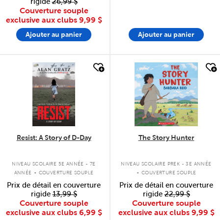
rigide
26,99 $
Couverture souple
exclusive aux clubs
9,99 $
Ajouter au panier
Ajouter au panier
quick look
quick look
Resist: A Story of D-Day
The Story Hunter
.
.
NIVEAU SCOLAIRE 5E ANNÉE - 7E
NIVEAU SCOLAIRE PREK - 3E ANNÉE
ANNÉE
COUVERTURE SOUPLE
COUVERTURE SOUPLE
Prix de détail en couverture
Prix de détail en couverture
rigide
13,99 $
rigide
22,99 $
Couverture souple
Couverture souple
exclusive aux clubs
6,99 $
exclusive aux clubs
9,99 $