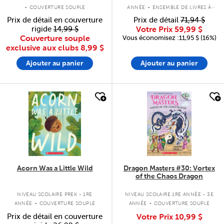
.
.
COUVERTURE SOUPLE
ANNÉE
ENSEMBLE DE LIVRES À
COUVERTURE SOUPLE
Prix de détail en couverture
Prix de détail
71,94 $
rigide
14,99 $
Votre Prix
59,99 $
Couverture souple
Vous économisez :11,95 $ (16%)
exclusive aux clubs
8,99 $
Ajouter au panier
Ajouter au panier
quick look
quick look
Acorn Was a Little Wild
Dragon Masters #30: Vortex
of the Chaos Dragon
.
.
NIVEAU SCOLAIRE PREK - 1RE
NIVEAU SCOLAIRE 1RE ANNÉE - 3E
ANNÉE
COUVERTURE SOUPLE
ANNÉE
COUVERTURE SOUPLE
Prix de détail en couverture
Votre Prix
10,99 $