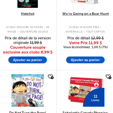
Hatchet
We're Going on a Bear Hunt
.
.
NIVEAU SCOLAIRE 4E ANNÉE - 8E
NIVEAU SCOLAIRE PREK -
ANNÉE
COUVERTURE SOUPLE
MATERNELLE
TOUT CARTON
Prix de détail de la version
Prix de détail
12,99 $
originale
11,99 $
Votre Prix
11,99 $
Couverture souple
Vous économisez :1,00 $ (7%)
exclusive aux clubs
8,99 $
Ajouter au panier
Ajouter au panier
quick look
quick look
11
Livres
Do Not Turn the Page!
Scholastic Canada Phonics: