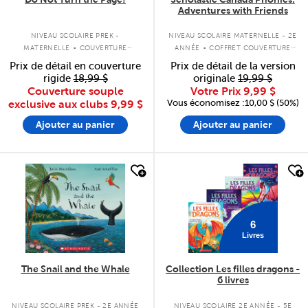
Adventures with Friends
.
.
NIVEAU SCOLAIRE PREK -
NIVEAU SCOLAIRE MATERNELLE - 2E
MATERNELLE
COUVERTURE
ANNÉE
COFFRET COUVERTURE
SOUPLE
SOUPLE
Prix de détail en couverture
Prix de détail de la version
rigide
18,99 $
originale
19,99 $
Couverture souple
Votre Prix
9,99 $
Vous économisez :10,00 $ (50%)
exclusive aux clubs
9,99 $
Ajouter au panier
Ajouter au panier
quick look
quick look
6
Livres
The Snail and the Whale
Collection Les filles dragons -
6 livres
NIVEAU SCOLAIRE PREK - 2E ANNÉE
NIVEAU SCOLAIRE 2E ANNÉE - 5E