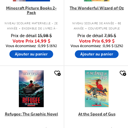
Minecraft Picture Books 2-
The Wonderful Wizard of Oz
Pack
.
.
NIVEAU SCOLAIRE MATERNELLE - 2E
NIVEAU SCOLAIRE 3E ANNÉE - 6E
ANNÉE
ENSEMBLE DE LIVRES À
ANNÉE
COUVERTURE SOUPLE
COUVERTURE SOUPLE
Prix de détail
15,98 $
Prix de détail
7,95 $
Votre Prix
14,99 $
Votre Prix
6,99 $
Vous économisez :0,99 $ (6%)
Vous économisez :0,96 $ (12%)
Ajouter au panier
Ajouter au panier
quick look
quick look
Refugee: The Graphic Novel
At the Speed of Gus