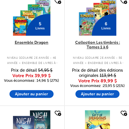
quick look
quick look
5
6
Livres
Livres
Ensemble Dragon
Collection Les timbrés :
Tomes 1 à 6
.
.
NIVEAU SCOLAIRE 2E ANNÉE - 4E
NIVEAU SCOLAIRE 2E ANNÉE - 5E
ANNÉE
ENSEMBLE DE LIVRES À
ANNÉE
ENSEMBLE DE LIVRES À
COUVERTURE SOUPLE
COUVERTURE SOUPLE
Prix de détail
54,95 $
Prix de détail des éditions
Votre Prix
39,99 $
originales
113,94 $
Vous économisez :14,96 $ (27%)
Votre Prix
89,99 $
Vous économisez :23,95 $ (21%)
Ajouter au panier
Ajouter au panier
quick look
quick look