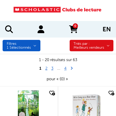
0
EN
items in cart
Filtres
Triés par :
Triés par :
1
Sélectionnés
Meilleurs vendeurs
1 - 20 résultats sur 63
1
Last Page
Next Page
2
3
...
4
pour « {0} »
quick look
quick look