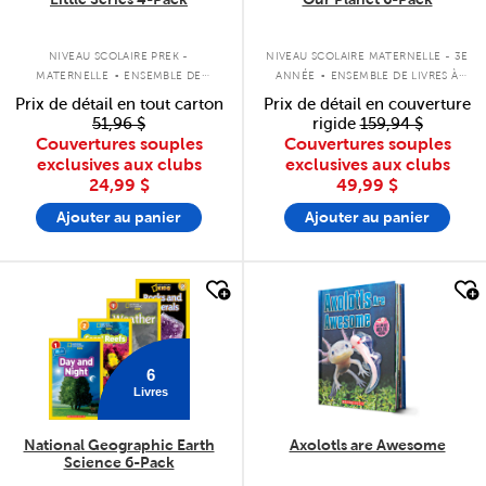
.
.
NIVEAU SCOLAIRE PREK -
NIVEAU SCOLAIRE MATERNELLE - 3E
MATERNELLE
ENSEMBLE DE
ANNÉE
ENSEMBLE DE LIVRES À
LIVRES À COUVERTURE SOUPLE
COUVERTURE SOUPLE
Prix de détail en tout carton
Prix de détail en couverture
51,96 $
rigide
159,94 $
Couvertures souples
Couvertures souples
exclusives aux clubs
exclusives aux clubs
24,99 $
49,99 $
Ajouter au panier
Ajouter au panier
quick look
quick look
6
Livres
National Geographic Earth
Axolotls are Awesome
Science 6-Pack