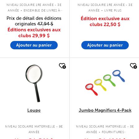
.
.
NIVEAU SCOLAIRE 1RE ANNÉE - 3E
NIVEAU SCOLAIRE 1RE ANNÉE - 3E
ANNÉE
ENSEMBLE DE LIVRES À
ANNÉE
LIVRE PLUS
COUVERTURE SOUPLE
Prix de détail des éditions
Édition exclusive aux
originales
47,94 $
clubs
22,50 $
Éditions exclusives aux
clubs
29,99 $
Ajouter au panier
Ajouter au panier
quick look
quick look
Loupe
Jumbo Magnifiers 4-Pack
.
NIVEAU SCOLAIRE MATERNELLE - 9E
NIVEAU SCOLAIRE MATERNELLE - 8E
ANNÉE
ANNÉE
FOURNITURES
PROFESSIONNELLES