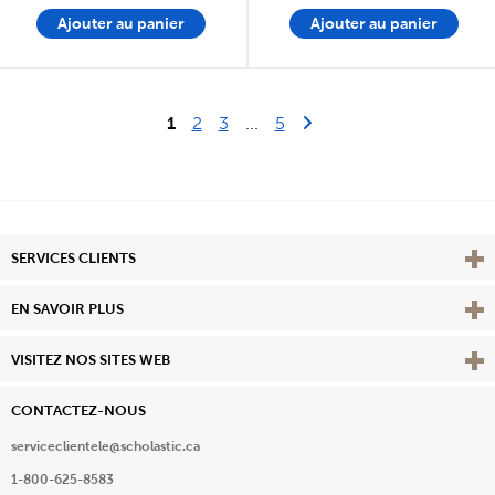
Ajouter au panier
Ajouter au panier
Last Page
Next Page
1
2
3
...
5
Affi
SERVICES CLIENTS
Vie
EN SAVOIR PLUS
Affi
VISITEZ NOS SITES WEB
CONTACTEZ-NOUS
serviceclientele@scholastic.ca
1-800-625-8583