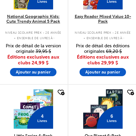
Livres
Livres
National Geographic Kids:
Easy Reader Mixed Value 10-
Cute Trendy Animal 5 Pack
Pack
.
.
NIVEAU SCOLAIRE PREK - 2E ANNÉE
NIVEAU SCOLAIRE PREK - 2E ANNÉE
ENSEMBLE DE LIVRES À
ENSEMBLE DE LIVRES À
COUVERTURE SOUPLE
COUVERTURE SOUPLE
Prix de détail de la version
Prix de détail des éditions
originale
39,95 $
originales
69,20 $
Éditions exclusives aux
Éditions exclusives aux
clubs
24,99 $
clubs
29,99 $
Ajouter au panier
Ajouter au panier
quick look
quick look
4
6
Livres
Livres
Little Series 4-Pack
Our Planet 6-Pack