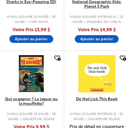
Sharks in Eye-Popping 3D!
National Geographic Kids:
Planet 3 Pack
.
.
NIVEAU SCOLAIRE 2E ANNÉE - 5E
NIVEAU SCOLAIRE MATERNELLE - 2E
ANNÉE
LIVRE ANIMÉ
ANNÉE
ENSEMBLE DE LIVRES À
COUVERTURE SOUPLE
Votre Prix
13,99 $
Votre Prix
14,99 $
Ajouter au panier
Ajouter au panier
quick look
quick look
Qui va gagner ? Le jaguar ou
Do Not Lick This Book
la mouffette?
.
.
NIVEAU SCOLAIRE 2E ANNÉE - 5E
NIVEAU SCOLAIRE MATERNELLE - 3E
ANNÉE
COUVERTURE SOUPLE
ANNÉE
COUVERTURE SOUPLE
Votre Prix
9,99 $
Prix de détail en couverture