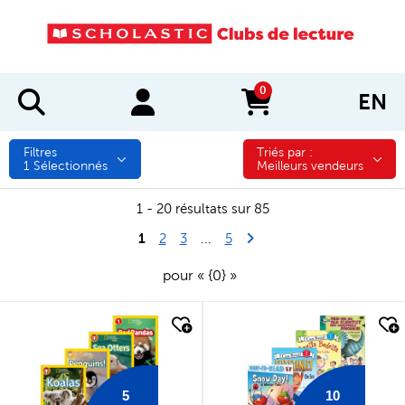
0
EN
items in cart
Filtres
Triés par :
Triés par :
1
Sélectionnés
Meilleurs vendeurs
1 - 20 résultats sur 85
1
Last Page
Next Page
2
3
...
5
pour « {0} »
quick look
quick look
5
10