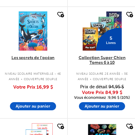
quick look
quick look
5
Livres
Les secrets de l'océan
Collection Super Chien
Tomes 6 à 10
.
.
NIVEAU SCOLAIRE MATERNELLE - 4E
NIVEAU SCOLAIRE 2E ANNÉE - 5E
ANNÉE
COUVERTURE SOUPLE
ANNÉE
COUVERTURE SOUPLE
Votre Prix
16,99 $
Prix de détail
94,95 $
Votre Prix
84,99 $
Vous économisez :9,96 $ (10%)
Ajouter au panier
Ajouter au panier
quick look
quick look