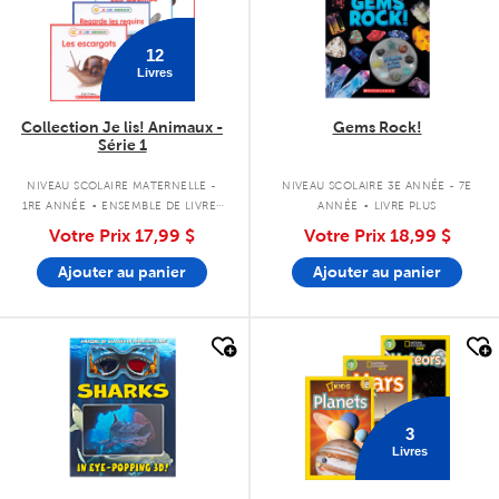
12
Livres
Collection Je lis! Animaux -
Gems Rock!
Série 1
.
.
NIVEAU SCOLAIRE MATERNELLE -
NIVEAU SCOLAIRE 3E ANNÉE - 7E
1RE ANNÉE
ENSEMBLE DE LIVRES
ANNÉE
LIVRE PLUS
À COUVERTURE SOUPLE
Votre Prix
17,99 $
Votre Prix
18,99 $
Ajouter au panier
Ajouter au panier
quick look
quick look
3
Livres