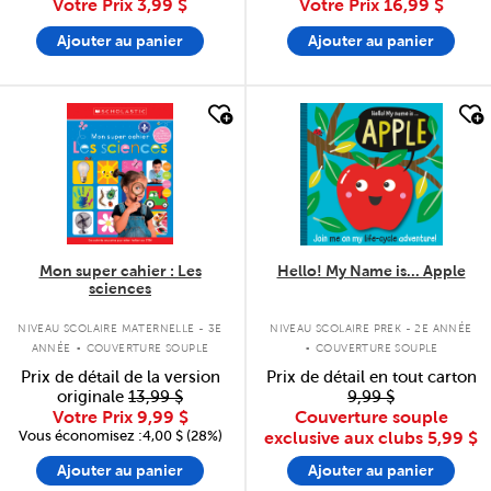
Votre Prix
3,99 $
Votre Prix
16,99 $
Ajouter au panier
Ajouter au panier
quick look
quick look
Mon super cahier : Les
Hello! My Name is... Apple
sciences
.
.
NIVEAU SCOLAIRE MATERNELLE - 3E
NIVEAU SCOLAIRE PREK - 2E ANNÉE
ANNÉE
COUVERTURE SOUPLE
COUVERTURE SOUPLE
Prix de détail de la version
Prix de détail en tout carton
originale
13,99 $
9,99 $
Votre Prix
9,99 $
Couverture souple
Vous économisez :4,00 $ (28%)
exclusive aux clubs
5,99 $
Ajouter au panier
Ajouter au panier