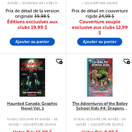
.
.
ANNÉE
ENSEMBLE DE LIVRES À
COUVERTURE SOUPLE
COUVERTURE RIGIDE
Prix de détail de la version
Prix de détail en couverture
originale
39,98 $
rigide
24,99 $
Éditions exclusives aux
Couverture souple
clubs
19,99 $
exclusive aux clubs
12,99
$
Ajouter au panier
Ajouter au panier
quick look
quick look
Haunted Canada: Graphic
The Adventures of the Bailey
Novel Vol. 1
School Kids #4: Dragons
Don't Cook Pizza
.
.
NIVEAU SCOLAIRE 6E ANNÉE - 8E
NIVEAU SCOLAIRE 1RE ANNÉE - 3E
ANNÉE
COUVERTURE SOUPLE
ANNÉE
COUVERTURE SOUPLE