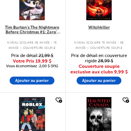
Tim Burton's The Nightmare
Witchkiller
Before Christmas #1: Zero's
Journey
.
.
NIVEAU SCOLAIRE 4E ANNÉE - 7E
NIVEAU SCOLAIRE 7E ANNÉE - 9E
ANNÉE
COUVERTURE SOUPLE
ANNÉE
COUVERTURE SOUPLE
Prix de détail
21,99 $
Prix de détail en couverture
Votre Prix
19,99 $
rigide
28,99 $
Vous économisez :2,00 $ (9%)
Couverture souple
exclusive aux clubs
9,99 $
Ajouter au panier
Ajouter au panier
quick look
quick look