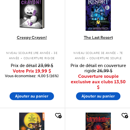
Creepy Crayon!
The Last Resort
.
.
NIVEAU SCOLAIRE 1RE ANNÉE - 3E
NIVEAU SCOLAIRE 3E ANNÉE - 7E
ANNÉE
COUVERTURE RIGIDE
ANNÉE
COUVERTURE SOUPLE
Prix de détail
23,99 $
Prix de détail en couverture
Votre Prix
19,99 $
rigide
26,99 $
Vous économisez :4,00 $ (16%)
Couverture souple
exclusive aux clubs
13,50
$
Ajouter au panier
Ajouter au panier
quick look
quick look