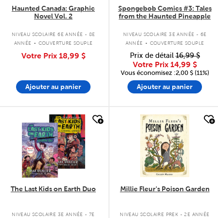
Haunted Canada: Graphic
Spongebob Comics #3: Tales
Novel Vol. 2
from the Haunted Pineapple
.
.
NIVEAU SCOLAIRE 6E ANNÉE - 8E
NIVEAU SCOLAIRE 3E ANNÉE - 6E
ANNÉE
COUVERTURE SOUPLE
ANNÉE
COUVERTURE SOUPLE
Votre Prix
18,99 $
Prix de détail
16,99 $
Votre Prix
14,99 $
Vous économisez :2,00 $ (11%)
Ajouter au panier
Ajouter au panier
quick look
quick look
The Last Kids on Earth Duo
Millie Fleur's Poison Garden
NIVEAU SCOLAIRE 3E ANNÉE - 7E
NIVEAU SCOLAIRE PREK - 2E ANNÉE