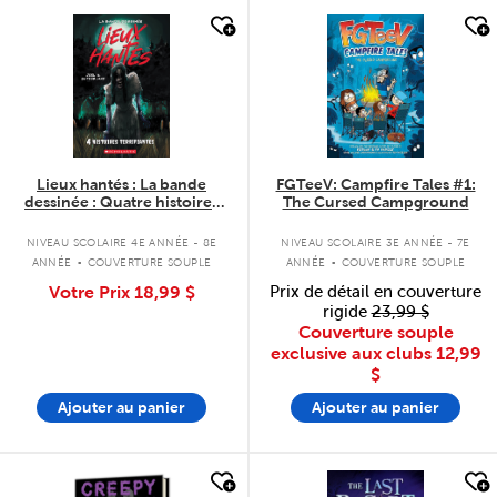
quick look
quick look
Lieux hantés : La bande
FGTeeV: Campfire Tales #1:
dessinée : Quatre histoires
The Cursed Campground
terrifiantes - Tome 1
.
.
NIVEAU SCOLAIRE 4E ANNÉE - 8E
NIVEAU SCOLAIRE 3E ANNÉE - 7E
ANNÉE
COUVERTURE SOUPLE
ANNÉE
COUVERTURE SOUPLE
Votre Prix
18,99 $
Prix de détail en couverture
rigide
23,99 $
Couverture souple
exclusive aux clubs
12,99
$
Ajouter au panier
Ajouter au panier
quick look
quick look