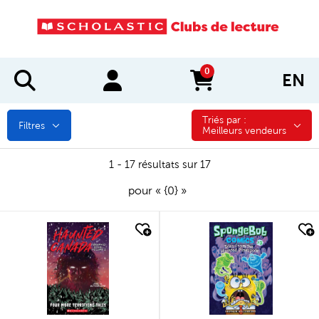
0
EN
items in cart
Triés par :
Triés par :
Filtres
Meilleurs vendeurs
1 - 17 résultats sur 17
pour « {0} »
quick look
quick look