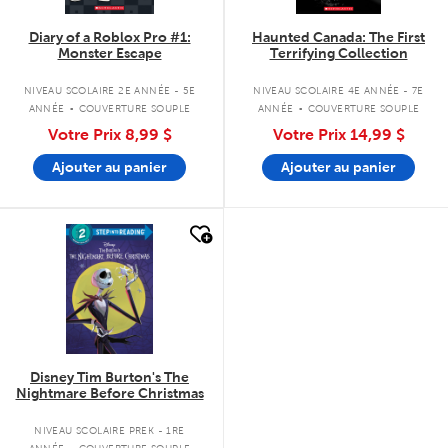
Diary of a Roblox Pro #1:
Haunted Canada: The First
Monster Escape
Terrifying Collection
.
.
NIVEAU SCOLAIRE 2E ANNÉE - 5E
NIVEAU SCOLAIRE 4E ANNÉE - 7E
ANNÉE
COUVERTURE SOUPLE
ANNÉE
COUVERTURE SOUPLE
Votre Prix
8,99 $
Votre Prix
14,99 $
Ajouter au panier
Ajouter au panier
quick look
Disney Tim Burton's The
Nightmare Before Christmas
.
NIVEAU SCOLAIRE PREK - 1RE