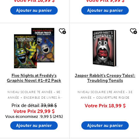
Votre Prix
16,99 $
Votre Prix
9,99 $
Ajouter au panier
Ajouter au panier
quick look
quick look
Five Nights at Freddy's
Jasper Rabbit's Creepy Tales!:
Graphic Novel #1-#2 Pack
Troubling Tonsils
.
.
NIVEAU SCOLAIRE 7E ANNÉE - 9E
NIVEAU SCOLAIRE 1RE ANNÉE - 3E
ANNÉE
ENSEMBLE DE LIVRES À
ANNÉE
COUVERTURE RIGIDE
COUVERTURE SOUPLE
Prix de détail
39,98 $
Votre Prix
18,99 $
Votre Prix
29,99 $
Vous économisez :9,99 $ (24%)
Ajouter au panier
Ajouter au panier