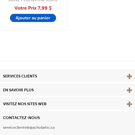
ANNÉE
COUVERTURE SOUPLE
Votre Prix
7,99 $
Ajouter au panier
Affi
SERVICES CLIENTS
Vie
EN SAVOIR PLUS
Affi
VISITEZ NOS SITES WEB
CONTACTEZ-NOUS
serviceclientele@scholastic.ca