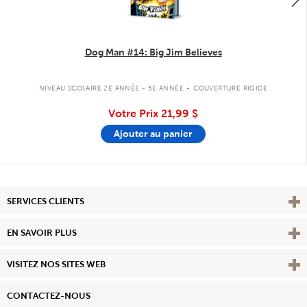
Dog Man #14: Big Jim Believes
.
NIVEAU SCOLAIRE 2E ANNÉE - 5E ANNÉE
COUVERTURE RIGIDE
Votre Prix
21,99 $
Ajouter au panier
Affi
SERVICES CLIENTS
Vie
EN SAVOIR PLUS
Affi
VISITEZ NOS SITES WEB
CONTACTEZ-NOUS