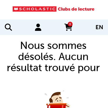
0
EN
items in cart
Nous sommes
désolés. Aucun
résultat trouvé pour