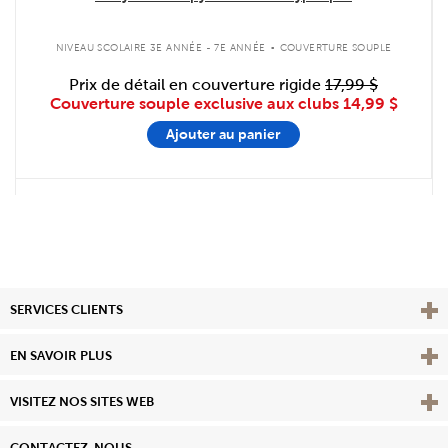
.
NIVEAU SCOLAIRE 3E ANNÉE - 7E ANNÉE
COUVERTURE SOUPLE
Prix de détail en couverture rigide
17,99 $
Couverture souple exclusive aux clubs
14,99 $
Ajouter au panier
Affi
SERVICES CLIENTS
Vie
EN SAVOIR PLUS
Affi
VISITEZ NOS SITES WEB
CONTACTEZ-NOUS