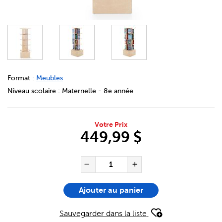
DETAILS
https://bookclubs.scholastic.ca/fr/pr%C3%A9sentoir-de-pl
Format :
Meubles
Niveau scolaire :
Maternelle - 8e année
Votre Prix
449,99 $
ADD TO CART OPTIONS
PRODUCT ACTIONS
QUANTITÉ POUR L'ARTICLE P
Réduire la quantité de P
Augmenter la qu
Ajouter au panier
Sauvegarder dans la liste