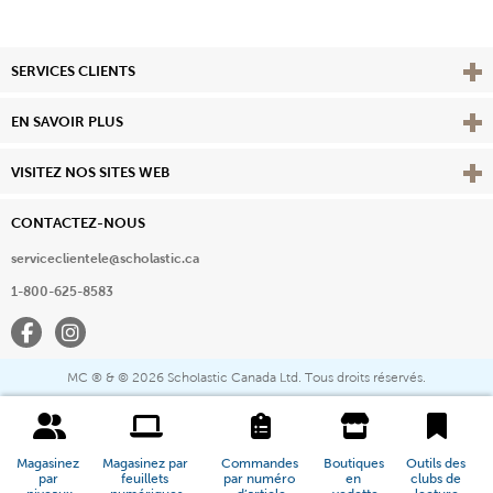
Affi
SERVICES CLIENTS
Vie
EN SAVOIR PLUS
Affi
VISITEZ NOS SITES WEB
CONTACTEZ-NOUS
serviceclientele@scholastic.ca
1-800-625-8583
Facebook
Instagram
MC ® & ©
2026 Scholastic Canada Ltd. Tous droits réservés.
Magasinez 
Magasinez par 
Commandes 
Boutiques 
Outils des 
par 
feuillets 
par numéro 
en 
clubs de 