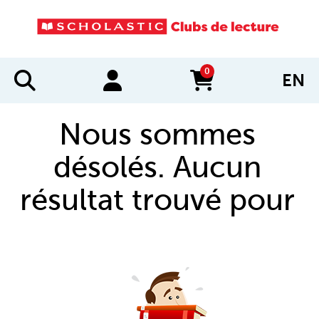
0
EN
items in cart
Nous sommes
désolés. Aucun
résultat trouvé pour