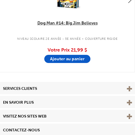
Dog Man #14: Big Jim Believes
.
NIVEAU SCOLAIRE 2E ANNÉE - 5E ANNÉE
COUVERTURE RIGIDE
Votre Prix
21,99 $
Ajouter au panier
Affi
SERVICES CLIENTS
Vie
EN SAVOIR PLUS
Affi
VISITEZ NOS SITES WEB
CONTACTEZ-NOUS