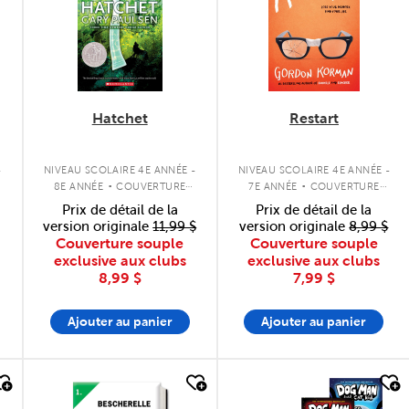
Hatchet
Restart
.
.
-
NIVEAU SCOLAIRE 4E ANNÉE -
NIVEAU SCOLAIRE 4E ANNÉE -
8E ANNÉE
COUVERTURE
7E ANNÉE
COUVERTURE
SOUPLE
SOUPLE
Prix de détail de la
Prix de détail de la
version originale
11,99 $
version originale
8,99 $
Couverture souple
Couverture souple
exclusive aux clubs
exclusive aux clubs
8,99 $
7,99 $
Ajouter au panier
Ajouter au panier
quick look
quick look