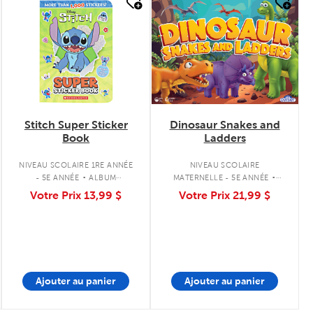
quick look
quick look
Stitch Super Sticker
Dinosaur Snakes and
Book
Ladders
.
.
NIVEAU SCOLAIRE 1RE ANNÉE
NIVEAU SCOLAIRE
- 5E ANNÉE
ALBUM
MATERNELLE - 5E ANNÉE
D'AUTOCOLLANTS
JEU DE SOCIÉTÉ
Votre Prix
13,99 $
Votre Prix
21,99 $
Ajouter au panier
Ajouter au panier