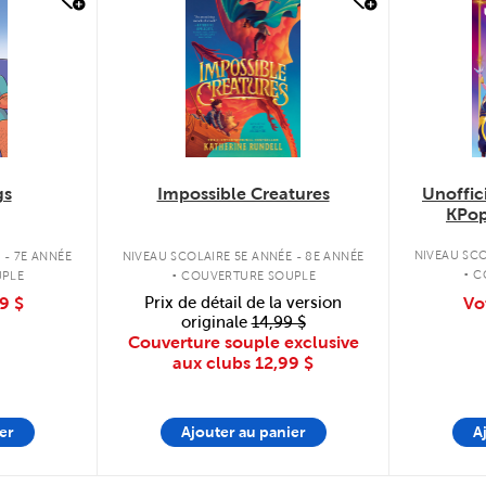
quick look
q
Unoffic
gs
Impossible Creatures
KPop
.
.
NIVEAU SCO
 - 7E ANNÉE
NIVEAU SCOLAIRE 5E ANNÉE - 8E ANNÉE
C
UPLE
COUVERTURE SOUPLE
Vo
9 $
Prix de détail de la version
originale
14,99 $
Couverture souple exclusive
aux clubs
12,99 $
er
Ajouter au panier
A