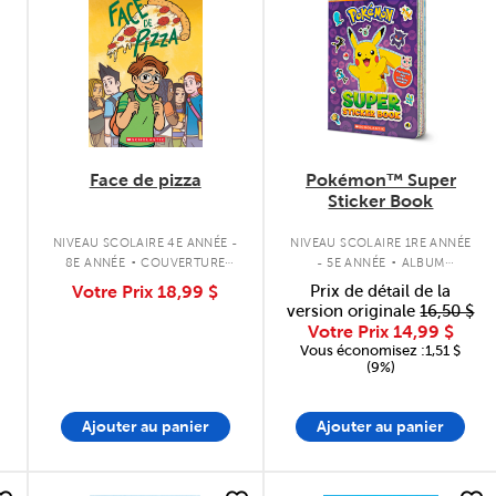
Face de pizza
Pokémon™ Super
Sticker Book
.
.
NIVEAU SCOLAIRE 4E ANNÉE -
NIVEAU SCOLAIRE 1RE ANNÉE
8E ANNÉE
COUVERTURE
- 5E ANNÉE
ALBUM
SOUPLE
D'AUTOCOLLANTS
Votre Prix
18,99 $
Prix de détail de la
version originale
16,50 $
Votre Prix
14,99 $
Vous économisez :1,51 $
(9%)
Ajouter au panier
Ajouter au panier