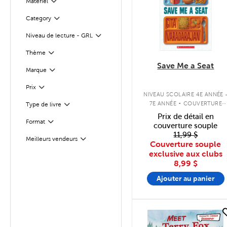
Matériel
Filter
Filter
Sélectionnés
Category
Niveau de lecture - GRL
Filter
Thème
Filter
Save Me a Seat
Marque
Filter
Filter
Sélectionnés
Prix
.
NIVEAU SCOLAIRE 4E ANNÉE 
7E ANNÉE
COUVERTURE
Type de livre
Filter
SOUPLE
Prix de détail en
Format
Filter
couverture souple
11,99 $
Meilleurs vendeurs
Filter
Couverture souple
exclusive aux clubs
8,99 $
Ajouter au panier
quick look