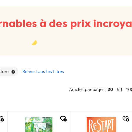
nnée Filter
Supprimer Club de lecture Filter
cture
Retirer tous les filtres
20
Articles par page :
50
10
quick look
quick look