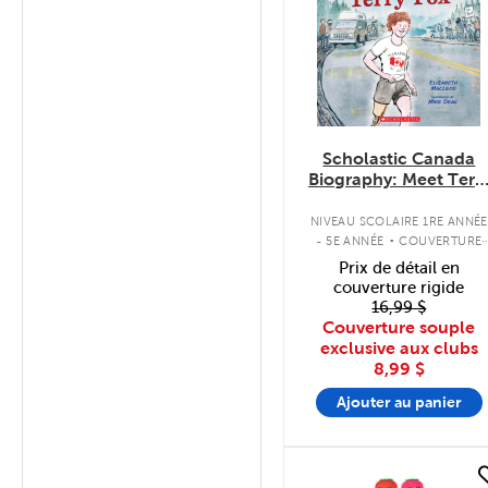
Scholastic Canada
Biography: Meet Terr
Fox
.
NIVEAU SCOLAIRE 1RE ANNÉE
- 5E ANNÉE
COUVERTURE
SOUPLE
Prix de détail en
couverture rigide
16,99 $
Couverture souple
exclusive aux clubs
8,99 $
Ajouter au panier
quick look