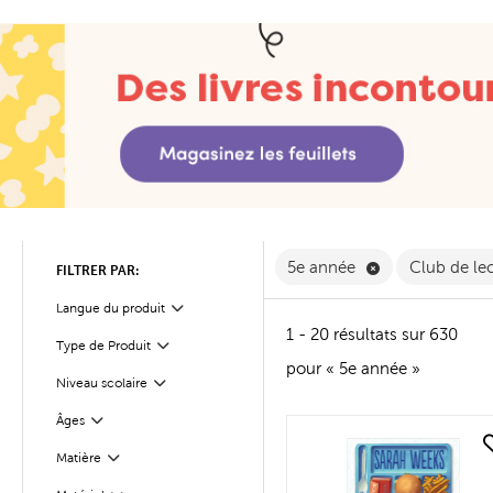
Supprimer 5e a
5e année
Club de le
FILTRER PAR:
Langue du produit
Filter
1 - 20 résultats sur 630
Type de Produit
Filter
pour « 5e année »
Filter
Sélectionnés
Niveau scolaire
Âges
Filter
quick look
Matière
Filter