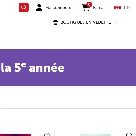
0
Me connecter
Panier
EN
Rechercher
items in cart
BOUTIQUES EN VEDETTE
e
la 5
année