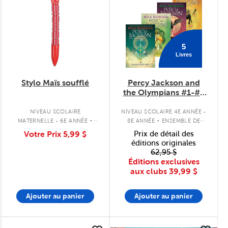
5
Livres
Stylo Maïs soufflé
Percy Jackson and
the Olympians #1-#5
Pack
.
.
NIVEAU SCOLAIRE
NIVEAU SCOLAIRE 4E ANNÉE -
MATERNELLE - 6E ANNÉE
8E ANNÉE
ENSEMBLE DE
PAPETERIE
LIVRES À COUVERTURE
Votre Prix
5,99 $
Prix de détail des
SOUPLE
éditions originales
62,95 $
Éditions exclusives
aux clubs
39,99 $
Ajouter au panier
Ajouter au panier