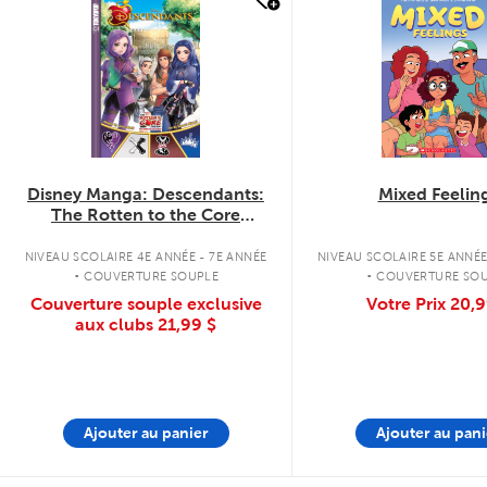
quick look
quick look
Disney Manga: Descendants:
Mixed Feelin
The Rotten to the Core
Trilogy: The Complete
Collection
.
.
NIVEAU SCOLAIRE 4E ANNÉE - 7E ANNÉE
NIVEAU SCOLAIRE 5E ANNÉE
COUVERTURE SOUPLE
COUVERTURE SO
Couverture souple exclusive
Votre Prix
20,9
aux clubs
21,99 $
Ajouter au panier
Ajouter au pani