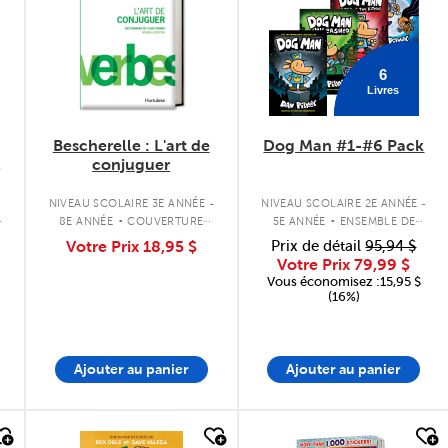
6
Livres
Bescherelle : L'art de
Dog Man #1-#6 Pack
y
conjuguer
.
.
NIVEAU SCOLAIRE 3E ANNÉE -
NIVEAU SCOLAIRE 2E ANNÉE -
8E ANNÉE
COUVERTURE
5E ANNÉE
ENSEMBLE DE
RIGIDE
LIVRES À COUVERTURE RIGIDE
Votre Prix
18,95 $
Prix de détail
95,94 $
Votre Prix
79,99 $
Vous économisez :15,95 $
(16%)
Ajouter au panier
Ajouter au panier
quick look
quick look