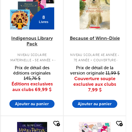
8
Livres
Indigenous Library
Because of Winn-Dixie
Pack
.
.
NIVEAU SCOLAIRE
NIVEAU SCOLAIRE 4E ANNÉE -
MATERNELLE - 5E ANNÉE
7E ANNÉE
COUVERTURE
ENSEMBLE DE LIVRES À
SOUPLE
Prix de détail des
Prix de détail de la
COUVERTURE SOUPLE
éditions originales
version originale
11,99 $
145,76 $
Couverture souple
Éditions exclusives
exclusive aux clubs
aux clubs
69,99 $
7,99 $
Ajouter au panier
Ajouter au panier
quick look
quick look