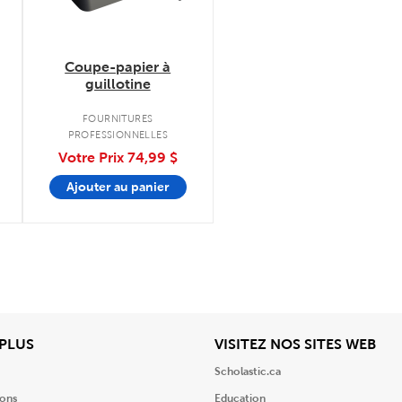
Coupe-papier à
guillotine
FOURNITURES
PROFESSIONNELLES
Votre Prix
74,99 $
Ajouter au panier
View
Affi
 PLUS
VISITEZ NOS SITES WEB
Scholastic.ca
ions
Education