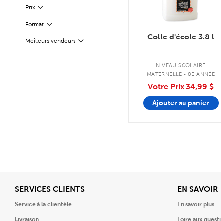
Filter
Sélectionnés
Prix
Format
Filter
Colle d'école 3.8 l
Meilleurs vendeurs
Filter
NIVEAU SCOLAIRE
MATERNELLE - 8E ANNÉE
Votre Prix
34,99 $
Ajouter au panier
Afficher
SERVICES CLIENTS
EN SAVOIR
Service à la clientèle
En savoir plus
Livraison
Foire aux quest