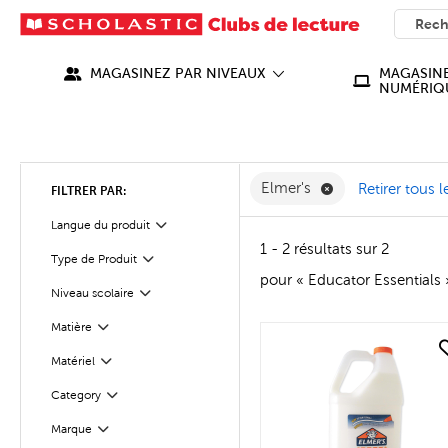
SEARC
What ca
MAGASINEZ PAR NIVEAUX
MAGASINE
NUMÉRIQ
Supprimer Elmer's
Elmer's
Retirer tous le
FILTRER PAR:
Langue du produit
Filter
1 - 2 résultats sur 2
Type de Produit
Filter
pour « Educator Essentials 
Niveau scolaire
Filter
Matière
Filter
quick look
Matériel
Filter
Category
Filter
Filter
Sélectionnés
Marque