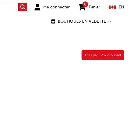
0
Me connecter
Panier
EN
Rechercher
items in cart
BOUTIQUES EN VEDETTE
Triés par :
Triés par :
Prix croissant