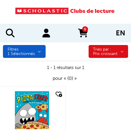
0
EN
items in cart
Filtres
Triés par :
Triés par :
1
Sélectionnés
Prix croissant
1 - 1 résultats sur 1
pour « {0} »
quick look