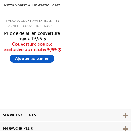
Pizza Shark: A Fin-tastic Feast
.
NIVEAU SCOLAIRE MATERNELLE - 3E
ANNÉE
COUVERTURE SOUPLE
Prix de détail en couverture
rigide
19,99 $
Couverture souple
exclusive aux clubs
9,99 $
Ajouter au panier
Affi
SERVICES CLIENTS
Vie
EN SAVOIR PLUS