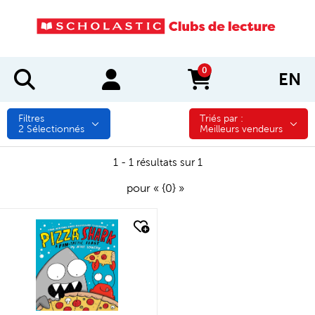
0
EN
items in cart
Filtres
Triés par :
Triés par :
2
Sélectionnés
Meilleurs vendeurs
1 - 1 résultats sur 1
pour « {0} »
quick look