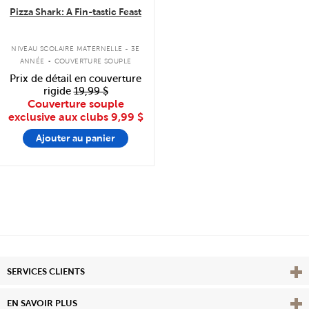
Pizza Shark: A Fin-tastic Feast
.
NIVEAU SCOLAIRE MATERNELLE - 3E
ANNÉE
COUVERTURE SOUPLE
Prix de détail en couverture
rigide
19,99 $
Couverture souple
exclusive aux clubs
9,99 $
Ajouter au panier
Affi
SERVICES CLIENTS
Vie
EN SAVOIR PLUS