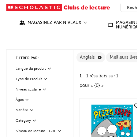
SEARC
What ca
MAGASINEZ PAR NIVEAUX
MAGASINE
NUMÉRIQ
Supprimer Anglais
Anglais
Meilleurs liv
FILTRER PAR:
Filter
Sélectionnés
Langue du produit
1 - 1 résultats sur 1
Type de Produit
Filter
pour « {0} »
Niveau scolaire
Filter
Âges
Filter
quick look
Matière
Filter
Filter
Sélectionnés
Category
Niveau de lecture - GRL
Filter