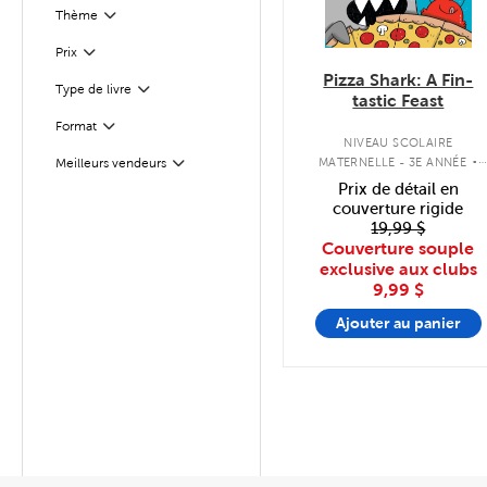
Thème
Filter
Filter
Sélectionnés
Prix
Pizza Shark: A Fin-
Type de livre
Filter
tastic Feast
Format
Filter
.
NIVEAU SCOLAIRE
MATERNELLE - 3E ANNÉE
Meilleurs vendeurs
Filter
COUVERTURE SOUPLE
Prix de détail en
couverture rigide
19,99 $
Couverture souple
exclusive aux clubs
9,99 $
Ajouter au panier