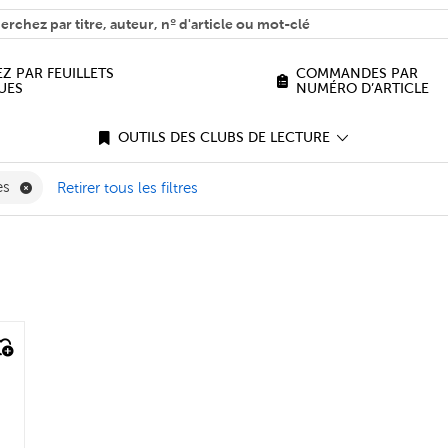
H
n we help you find?
Z PAR FEUILLETS
COMMANDES PAR
UES
NUMÉRO D’ARTICLE
OUTILS DES CLUBS DE LECTURE
 Filter
Supprimer Meilleurs livres Filter
res
Retirer tous les filtres