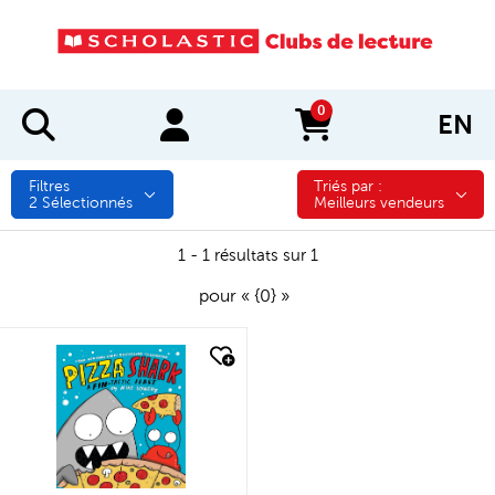
0
EN
items in cart
Filtres
Triés par :
Triés par :
2
Sélectionnés
Meilleurs vendeurs
1 - 1 résultats sur 1
pour « {0} »
quick look