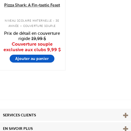
Pizza Shark: A Fin-tastic Feast
.
NIVEAU SCOLAIRE MATERNELLE - 3E
ANNÉE
COUVERTURE SOUPLE
Prix de détail en couverture
rigide
19,99 $
Couverture souple
exclusive aux clubs
9,99 $
Ajouter au panier
Affi
SERVICES CLIENTS
Vie
EN SAVOIR PLUS