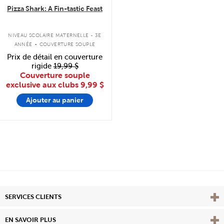
Pizza Shark: A Fin-tastic Feast
.
NIVEAU SCOLAIRE MATERNELLE - 3E
ANNÉE
COUVERTURE SOUPLE
Prix de détail en couverture
rigide
19,99 $
Couverture souple
exclusive aux clubs
9,99 $
Ajouter au panier
Affi
SERVICES CLIENTS
Vie
EN SAVOIR PLUS