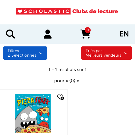
0
EN
items in cart
Filtres
Triés par :
Triés par :
2
Sélectionnés
Meilleurs vendeurs
1 - 1 résultats sur 1
pour « {0} »
quick look