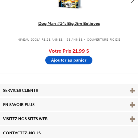
Dog Man #14: Big Jim Believes
.
NIVEAU SCOLAIRE 2E ANNÉE - 5E ANNÉE
COUVERTURE RIGIDE
Votre Prix
21,99 $
Ajouter au panier
Affi
SERVICES CLIENTS
Vie
EN SAVOIR PLUS
Affi
VISITEZ NOS SITES WEB
CONTACTEZ-NOUS