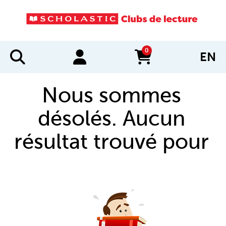
0
EN
items in cart
Nous sommes
désolés. Aucun
résultat trouvé pour