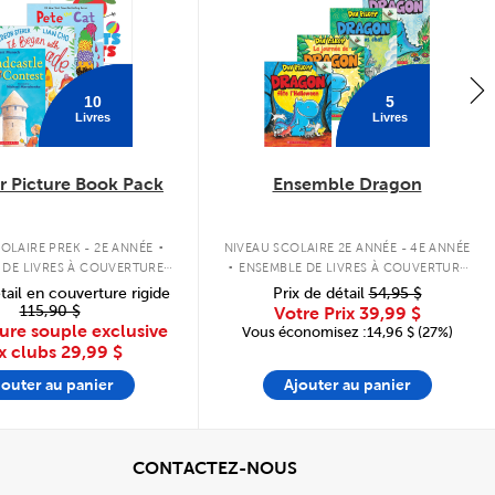
10
5
Livres
Livres
 Picture Book Pack
Ensemble Dragon
.
.
OLAIRE PREK - 2E ANNÉE
NIVEAU SCOLAIRE 2E ANNÉE - 4E ANNÉE
 DE LIVRES À COUVERTURE
ENSEMBLE DE LIVRES À COUVERTURE
SOUPLE
SOUPLE
tail en couverture rigide
Prix de détail
54,95 $
115,90 $
Votre Prix
39,99 $
ure souple exclusive
Vous économisez :14,96 $ (27%)
x clubs
29,99 $
jouter au panier
Ajouter au panier
cher
View
CONTACTEZ-NOUS