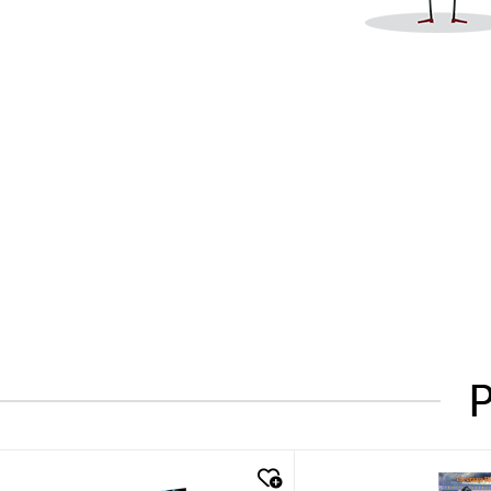
P
quick look
quick look