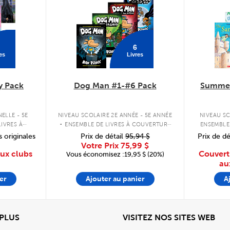
6
es
Livres
y Pack
Dog Man #1-#6 Pack
Summer
.
ELLE - 5E
NIVEAU SCOLAIRE 2E ANNÉE - 5E ANNÉE
NIVEAU SC
IVRES À
ENSEMBLE DE LIVRES À COUVERTURE
ENSEMBLE
PLE
RIGIDE
s originales
Prix de détail
95,94 $
Prix de dé
Votre Prix
75,99 $
aux clubs
Couvert
Vous économisez :19,95 $ (20%)
au
er
Ajouter au panier
A
View
Affi
 PLUS
VISITEZ NOS SITES WEB