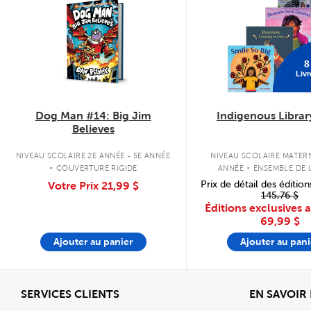
8
Livr
Dog Man #14: Big Jim
Indigenous Librar
Believes
.
.
NIVEAU SCOLAIRE 2E ANNÉE - 5E ANNÉE
NIVEAU SCOLAIRE MATERN
COUVERTURE RIGIDE
ANNÉE
ENSEMBLE DE L
COUVERTURE SOU
Prix de détail des édition
Votre Prix
21,99 $
145,76 $
Éditions exclusives 
69,99 $
Ajouter au panier
Ajouter au pani
Afficher
SERVICES CLIENTS
EN SAVOIR