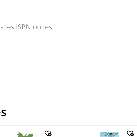
ns les ISBN ou les
és
k look
quick look