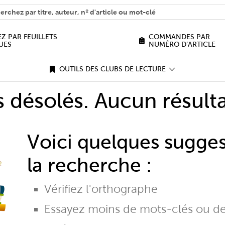
H
n we help you find?
Z PAR FEUILLETS
COMMANDES PAR
UES
NUMÉRO D’ARTICLE
OUTILS DES CLUBS DE LECTURE
désolés. Aucun résulta
Voici quelques sugge
la recherche :
Vérifiez l'orthographe
Essayez moins de mots-clés ou d