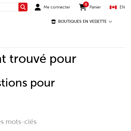
0
Me connecter
Panier
EN
Rechercher
items in cart
BOUTIQUES EN VEDETTE
t trouvé pour
stions pour
es mots-clés