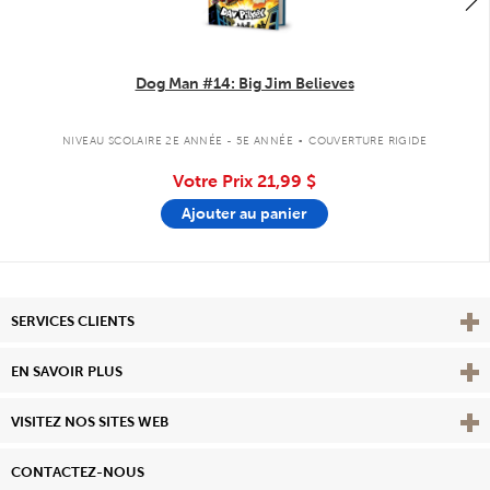
Dog Man #14: Big Jim Believes
.
NIVEAU SCOLAIRE 2E ANNÉE - 5E ANNÉE
COUVERTURE RIGIDE
Votre Prix
21,99 $
Ajouter au panier
Affi
SERVICES CLIENTS
Vie
EN SAVOIR PLUS
Affi
VISITEZ NOS SITES WEB
CONTACTEZ-NOUS