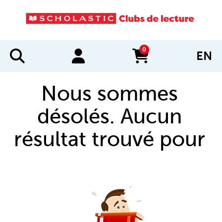
0
EN
items in cart
Nous sommes
désolés. Aucun
résultat trouvé pour