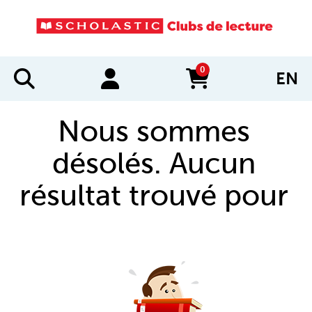
0
EN
items in cart
Nous sommes
désolés. Aucun
résultat trouvé pour