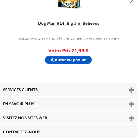
Dog Man #14: Big Jim Believes
.
NIVEAU SCOLAIRE 2E ANNÉE - 5E ANNÉE
COUVERTURE RIGIDE
Votre Prix
21,99 $
Ajouter au panier
Affi
SERVICES CLIENTS
Vie
EN SAVOIR PLUS
Affi
VISITEZ NOS SITES WEB
CONTACTEZ-NOUS