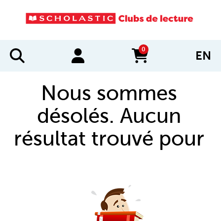
0
EN
items in cart
Nous sommes
désolés. Aucun
résultat trouvé pour