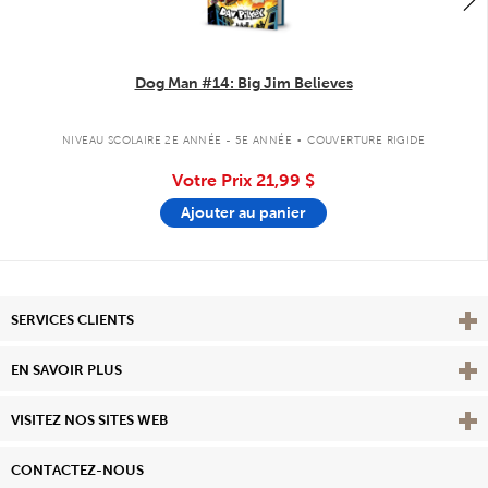
Dog Man #14: Big Jim Believes
.
NIVEAU SCOLAIRE 2E ANNÉE - 5E ANNÉE
COUVERTURE RIGIDE
Votre Prix
21,99 $
Ajouter au panier
Affi
SERVICES CLIENTS
Vie
EN SAVOIR PLUS
Affi
VISITEZ NOS SITES WEB
CONTACTEZ-NOUS