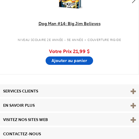
Dog Man #14: Big Jim Believes
.
NIVEAU SCOLAIRE 2E ANNÉE - 5E ANNÉE
COUVERTURE RIGIDE
Votre Prix
21,99 $
Ajouter au panier
Affi
SERVICES CLIENTS
Vie
EN SAVOIR PLUS
Affi
VISITEZ NOS SITES WEB
CONTACTEZ-NOUS