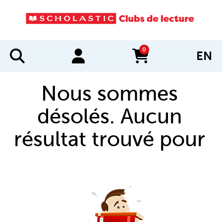
0
EN
items in cart
Nous sommes
désolés. Aucun
résultat trouvé pour