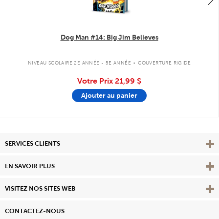
Dog Man #14: Big Jim Believes
.
NIVEAU SCOLAIRE 2E ANNÉE - 5E ANNÉE
COUVERTURE RIGIDE
Votre Prix
21,99 $
Ajouter au panier
Affi
SERVICES CLIENTS
Vie
EN SAVOIR PLUS
Affi
VISITEZ NOS SITES WEB
CONTACTEZ-NOUS