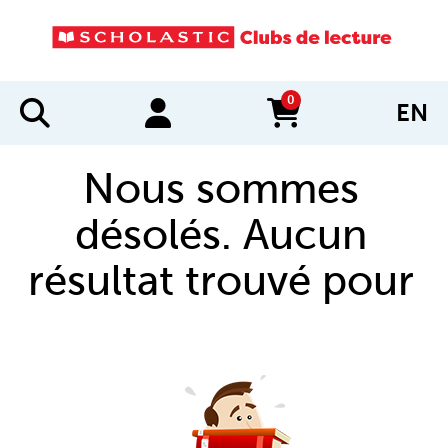
0
EN
items in cart
Nous sommes
désolés. Aucun
résultat trouvé pour